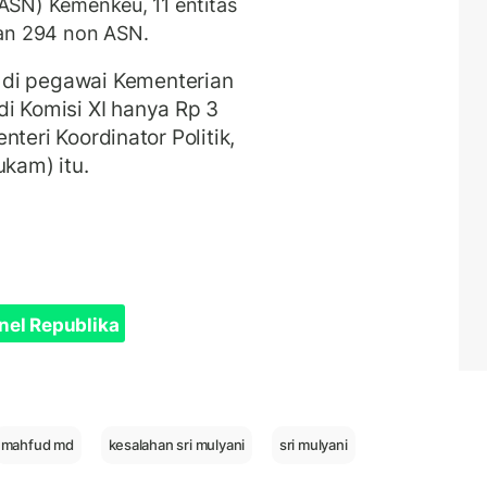
 (ASN) Kemenkeu, 11 entitas
dan 294 non ASN.
 di pegawai Kementerian
di Komisi XI hanya Rp 3
enteri Koordinator Politik,
kam) itu.
nel Republika
mahfud md
kesalahan sri mulyani
sri mulyani