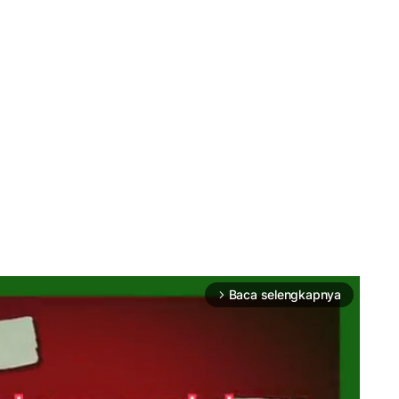
Baca selengkapnya
arrow_forward_ios