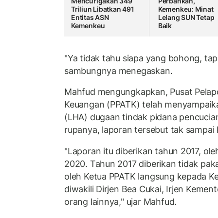
Mencurigakan 349
Perbankan,
Triliun Libatkan 491
Kemenkeu: Minat
Entitas ASN
Lelang SUN Tetap
Kemenkeu
Baik
"Ya tidak tahu siapa yang bohong, tapi
sambungnya menegaskan.
Mahfud mengungkapkan, Pusat Pelapor
Keuangan (PPATK) telah menyampaikan 
(LHA) dugaan tindak pidana pencuci
rupanya, laporan tersebut tak sampai 
"Laporan itu diberikan tahun 2017, ol
2020. Tahun 2017 diberikan tidak pakai
oleh Ketua PPATK langsung kepada K
diwakili Dirjen Bea Cukai, Irjen Keme
orang lainnya," ujar Mahfud.