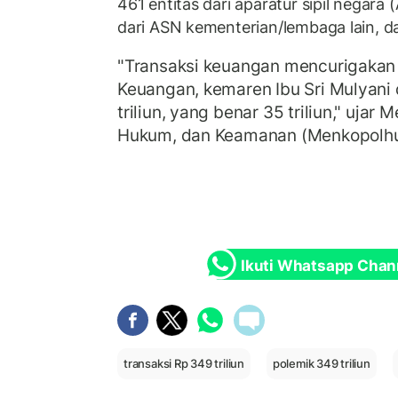
461 entitas dari aparatur sipil negara
dari ASN kementerian/lembaga lain, 
"Transaksi keuangan mencurigakan
Keuangan, kemaren Ibu Sri Mulyani 
triliun, yang benar 35 triliun," ujar M
Hukum, dan Keamanan (Menkopolhu
Ikuti Whatsapp Chan
transaksi Rp 349 triliun
polemik 349 triliun