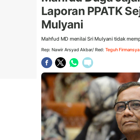
Laporan PPATK Sej
Mulyani
Mahfud MD menilai Sri Mulyani tidak memp
Rep: Nawir Arsyad Akbar/ Red:
Teguh Firmansya