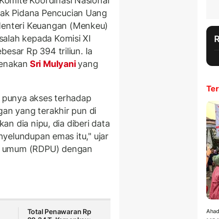
omite Koordinasi Nasional
ak Pidana Pencucian Uang
enteri Keuangan (Menkeu)
salah kepada Komisi XI
esar Rp 394 triliun. Ia
renakan
Sri Mulyani
yang
Ter
k punya akses terhadap
gan yang terakhir pun di
kan dia nipu, dia diberi data
enyelundupan emas itu," ujar
t umum (RDPU) dengan
Total Penawaran Rp
Ahad