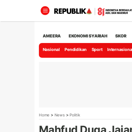
AMEERA
EKONOMI SYARIAH
SKOR
Nasional
Pendidikan
Sport
Internasiona
>
>
Home
News
Politik
Mahfud Duga Jaja