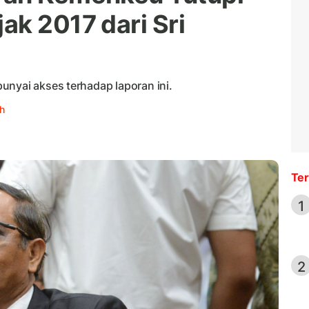
ak 2017 dari Sri
unyai akses terhadap laporan ini.
h
Ter
1
2