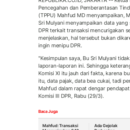
REPUBLIKA.CO.ID, JAKARTA -- Ketua K
Pencegahan dan Pemberantasan Tind
(TPPU) Mahfud MD menyampaikan, M
Sri Mulyani menyampaikan data yang 
DPR terkait transaksi mencurigakan seb
menjelaskan, hal tersebut bukan dika
ingin menipu DPR.
"Kesimpulan saya, Bu Sri Mulyani tida
laporan-laporan ini. Sehingga keteran
Komisi XI itu jauh dari fakta, karena bu
itu, data pajak, data bea cukai, tadi p
Mahfud dalam rapat dengar pendapa
Komisi III DPR, Rabu (29/3).
Baca Juga
Mahfud: Transaksi
Ada Gejolak