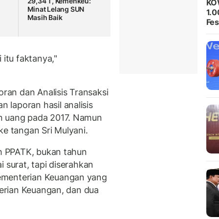
29,34 T, Kemenkeu:
KO
Minat Lelang SUN
1.0
Masih Baik
Fes
 itu faktanya,"
an dan Analisis Transaksi
laporan hasil analisis
an uang pada 2017. Namun
ke tangan Sri Mulyani.
eh PPATK, bukan tahun
 surat, tapi diserahkan
ementerian Keuangan yang
nterian Keuangan, dan dua