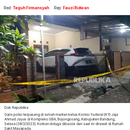
Red:
Teguh Firmansyah
Rep:
Fauzi Ridwan
Dok Republika
Garis polisi terpasang di rumah mantan ketua Komisi Yudisial (KY) Jaja
Ahmad Jayus di Kompleks GBA, Bojongsoang, Kabupaten Bandung,
Selasa (28/3/2023). Korban diduga dibacok dan saat ini dirawat di Rumah
Sakit Mayapada.