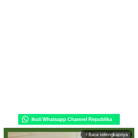
Ikuti Whatsapp Channel Republika
Baca selengkapnya
arrow_forward_ios