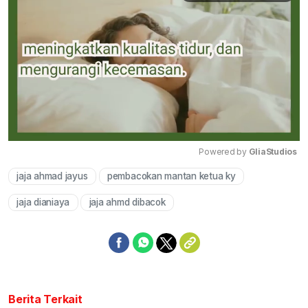
Powered by 
GliaStudios
jaja ahmad jayus
pembacokan mantan ketua ky
Mute
jaja dianiaya
jaja ahmd dibacok
Berita Terkait