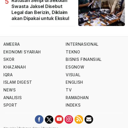
Ratusan Senpi di Sekolah
5
Swasta Jaksel Disebut
Legal dan Berizin, Diklaim
akan Dipakai untuk Ekskul
AMEERA
INTERNASIONAL
EKONOMI SYARIAH
TEKNO
SKOR
BISNIS FINANSIAL
KHAZANAH
ESGNOW
IQRA
VISUAL
ISLAM DIGEST
ENGLISH
NEWS
TV
ANALISIS
RAMADHAN
SPORT
INDEKS