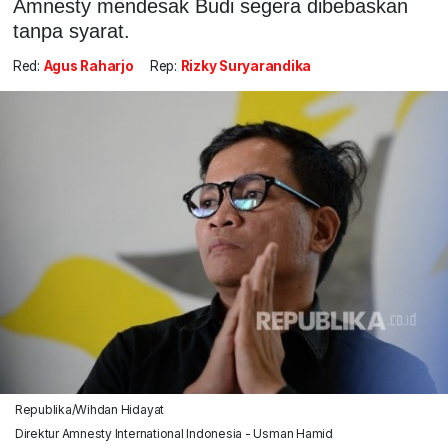
Amnesty mendesak Budi segera dibebaskan
tanpa syarat.
Red:
Agus Raharjo
Rep:
Rizky Suryarandika
Republika/Wihdan Hidayat
Direktur Amnesty International Indonesia - Usman Hamid