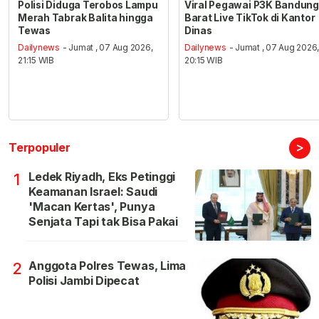
Polisi Diduga Terobos Lampu
Viral Pegawai P3K Bandung
Merah Tabrak Balita hingga
Barat Live TikTok di Kantor
Tewas
Dinas
Dailynews
- Jumat , 07 Aug 2026,
Dailynews
- Jumat , 07 Aug 2026
21:15 WIB
20:15 WIB
>
Terpopuler
Ledek Riyadh, Eks Petinggi
1
Keamanan Israel: Saudi
'Macan Kertas', Punya
Senjata Tapi tak Bisa Pakai
Anggota Polres Tewas, Lima
2
Polisi Jambi Dipecat