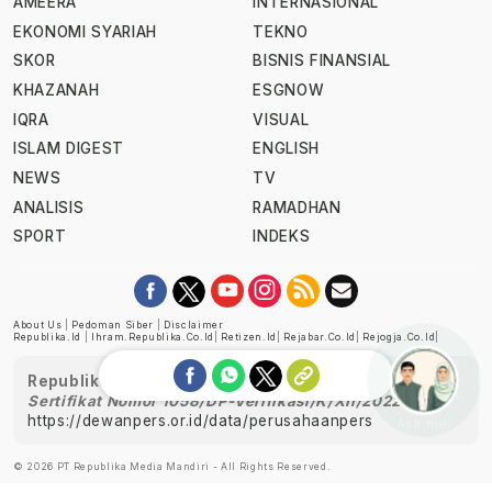
AMEERA
INTERNASIONAL
EKONOMI SYARIAH
TEKNO
SKOR
BISNIS FINANSIAL
KHAZANAH
ESGNOW
IQRA
VISUAL
ISLAM DIGEST
ENGLISH
NEWS
TV
ANALISIS
RAMADHAN
SPORT
INDEKS
About Us
|
Pedoman Siber
|
Disclaimer
Republika.id
|
Ihram.republika.co.id
|
Retizen.id
|
Rejabar.co.id
|
Rejogja.co.id
|
Republika telah diverifikasi oleh Dewan Pers
Sertifikat Nomor 1058/DP-Verifikasi/K/XII/2022
https://dewanpers.or.id/data/perusahaanpers
Ask me!
© 2026 PT Republika Media Mandiri - All Rights Reserved.