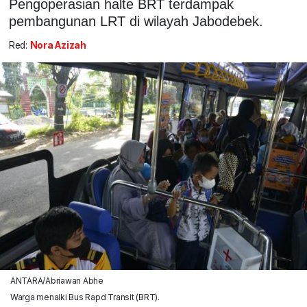
Pengoperasian halte BRT terdampak
pembangunan LRT di wilayah Jabodebek.
Red:
Nora Azizah
ANTARA/Abriawan Abhe
Warga menaiki Bus Rapd Transit (BRT).