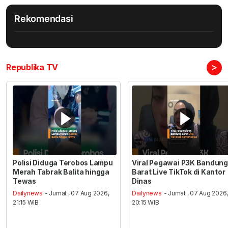
Rekomendasi
>
Republika TV
Polisi Diduga Terobos Lampu
Viral Pegawai P3K Bandung
Merah Tabrak Balita hingga
Barat Live TikTok di Kantor
Tewas
Dinas
Dailynews
- Jumat , 07 Aug 2026,
Dailynews
- Jumat , 07 Aug 2026
21:15 WIB
20:15 WIB