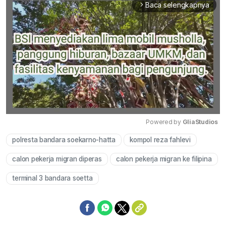
Baca selengkapnya
arrow_forward_ios
Powered by 
GliaStudios
polresta bandara soekarno-hatta
kompol reza fahlevi
Mute
calon pekerja migran diperas
calon pekerja migran ke filipina
terminal 3 bandara soetta