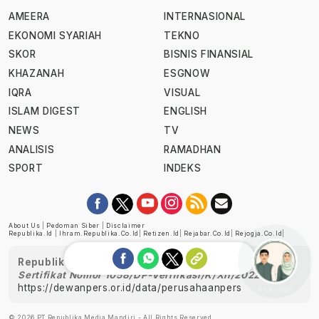
AMEERA
INTERNASIONAL
EKONOMI SYARIAH
TEKNO
SKOR
BISNIS FINANSIAL
KHAZANAH
ESGNOW
IQRA
VISUAL
ISLAM DIGEST
ENGLISH
NEWS
TV
ANALISIS
RAMADHAN
SPORT
INDEKS
About Us
|
Pedoman Siber
|
Disclaimer
Republika.id
|
Ihram.republika.co.id
|
Retizen.id
|
Rejabar.co.id
|
Rejogja.co.id
|
Republika telah diverifikasi oleh Dewan Pers
Sertifikat Nomor 1058/DP-Verifikasi/K/XII/2022
https://dewanpers.or.id/data/perusahaanpers
Ask me!
© 2026 PT Republika Media Mandiri - All Rights Reserved.