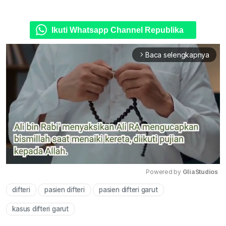
Ikuti Whatsapp Channel Republika
Baca selengkapnya
arrow_forward_ios
Powered by 
GliaStudios
difteri
pasien difteri
pasien difteri garut
Mute
kasus difteri garut