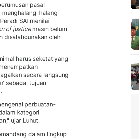
perumusan pasal
a menghalang-halangi
 Peradi SAI menilai
n of justice
masih belum
an disalahgunakan oleh
inimal harus seketat yang
g menempatkan
gagalkan secara langsung
n’ sebagai tujuan
.
mengenai perbuatan-
dalam kategori
n," ujar Luhut.
memandang dalam lingkup