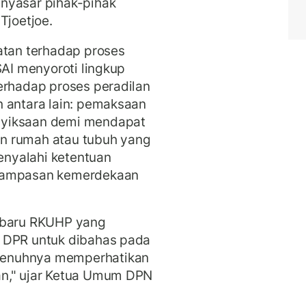
nyasar pihak-pihak
 Tjoetjoe.
atan terhadap proses
SAI menyoroti lingkup
erhadap proses peradilan
n antara lain: pemaksaan
nyiksaan demi mendapat
n rumah atau tubuh yang
nyalahi ketentuan
erampasan kemerdekaan
erbaru RKUHP yang
a DPR untuk dibahas pada
penuhnya memperhatikan
an," ujar Ketua Umum DPN