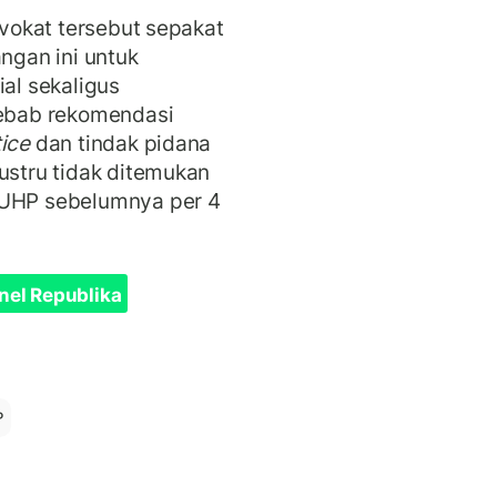
dvokat tersebut sepakat
gan ini untuk
l sekaligus
ebab rekomendasi
tice
dan tindak pidana
ustru tidak ditemukan
KUHP sebelumnya per 4
nel Republika
P