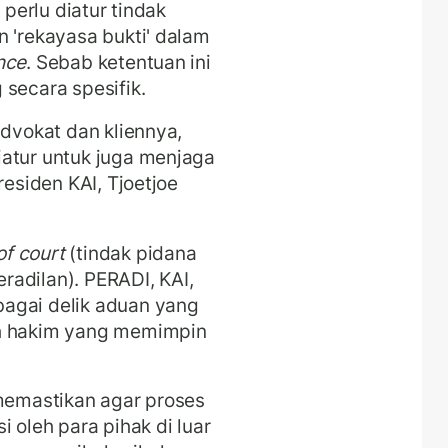
, perlu diatur tindak
n 'rekayasa bukti' dalam
nce
. Sebab ketentuan ini
 secara spesifik.
advokat dan kliennya,
iatur untuk juga menjaga
residen KAI, Tjoetjoe
f court
(tindak pidana
adilan). PERADI, KAI,
agai delik aduan yang
eh hakim yang memimpin
 memastikan agar proses
 oleh para pihak di luar