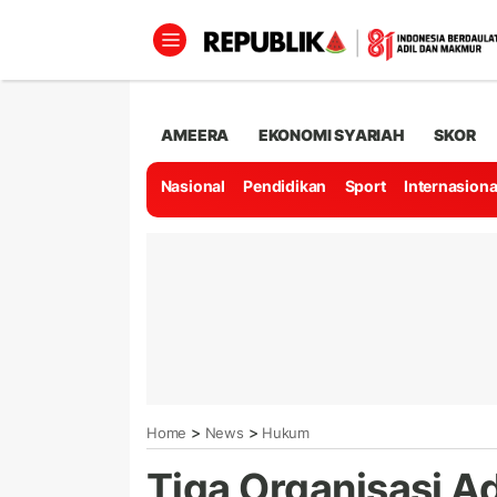
AMEERA
EKONOMI SYARIAH
SKOR
Nasional
Pendidikan
Sport
Internasiona
>
>
Home
News
Hukum
Tiga Organisasi A