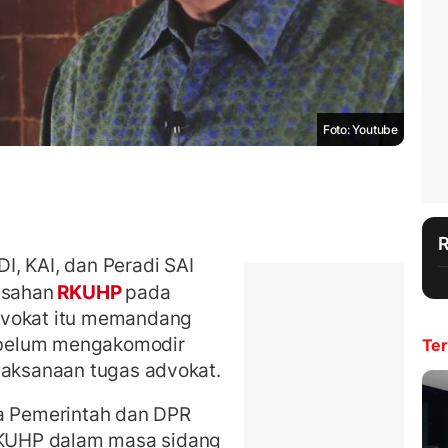
Foto: Youtube
, KAI, dan Peradi SAI
esahan
RKUHP
pada
dvokat itu memandang
 belum mengakomodir
Ter
elaksanaan tugas advokat.
ta Pemerintah dan DPR
KUHP dalam masa sidang