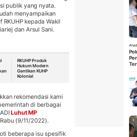
i publik yang nyata.
t sudah menyampaikan
af RKUHP kepada Wakil
riej dan Arsul Sani.
Ahad
Pol
Pen
l
RKUHP Produk
Ter
Hukum Modern
kan
Gantikan KUHP
Kolonial
sukkan rekomendasi kami
 pemerintah di berbagai
RADI
Luhut MP
Rabu (9/11/2022).
ti beberapa isu spesifik