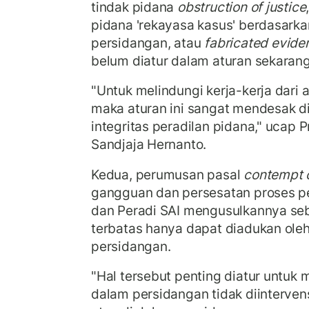
tindak pidana
obstruction of justice
pidana 'rekayasa kasus' berdasarka
persidangan, atau
fabricated evide
belum diatur dalam aturan sekarang
"Untuk melindungi kerja-kerja dari 
maka aturan ini sangat mendesak d
integritas peradilan pidana," ucap P
Sandjaja Hernanto.
Kedua, perumusan pasal
contempt o
gangguan dan persesatan proses per
dan Peradi SAI mengusulkannya seb
terbatas hanya dapat diadukan ol
persidangan.
"Hal tersebut penting diatur untuk
dalam persidangan tidak diintervensi