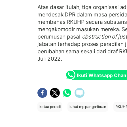
Atas dasar itulah, tiga organisasi a
mendesak DPR dalam masa persidan
membahas RKUHP secara substansia
mengakomodir masukan mereka. S
perumusan pasal
obstruction of jus
jabatan terhadap proses peradilan j
perubahan sama sekali dari draf R
Juli 2022.
Ikuti Whatsapp Chan
ketua peradi
luhut mp pangaribuan
RKUH