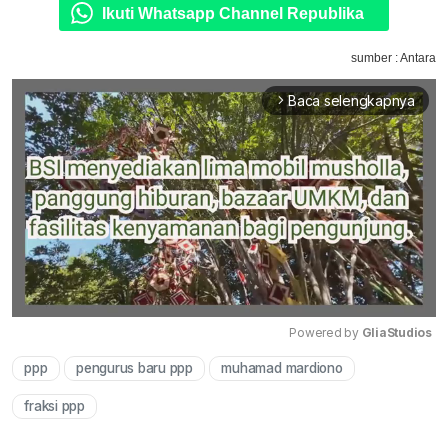
Ikuti Whatsapp Channel Republika
sumber : Antara
Baca selengkapnya
arrow_forward_ios
Powered by 
GliaStudios
ppp
pengurus baru ppp
muhamad mardiono
Mute
fraksi ppp