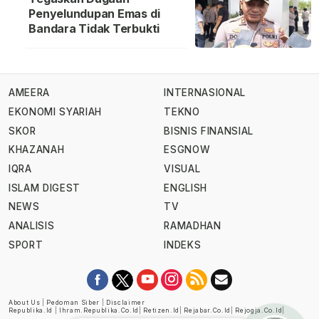
Penyelundupan Emas di
Bandara Tidak Terbukti
AMEERA
INTERNASIONAL
EKONOMI SYARIAH
TEKNO
SKOR
BISNIS FINANSIAL
KHAZANAH
ESGNOW
IQRA
VISUAL
ISLAM DIGEST
ENGLISH
NEWS
TV
ANALISIS
RAMADHAN
SPORT
INDEKS
About Us
|
Pedoman Siber
|
Disclaimer
Republika.id
|
Ihram.republika.co.id
|
Retizen.id
|
Rejabar.co.id
|
Rejogja.co.id
|