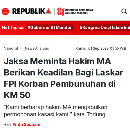
Hot Topics:
#Gubernur BI Mundur
#Kongres Umat Islam In
Nasional
News Analysis
Kamis , 01 Sep 2022, 05:55 WIB
Jaksa Meminta Hakim MA
Berikan Keadilan Bagi Laskar
FPI Korban Pembunuhan di
KM 50
"Kami berharap hakim MA mengabulkan
permohonan kasasi kami," kata Todung.
Red:
Andri Saubani