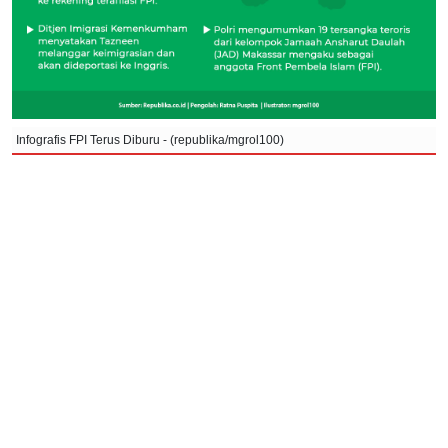
Infografis FPI Terus Diburu - (republika/mgrol100)