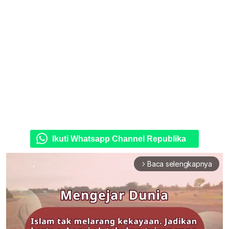
Ikuti Whatsapp Channel Republika
Baca selengkapnya
arrow_forward_ios