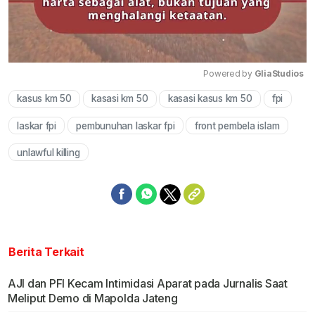
Powered by 
GliaStudios
kasus km 50
kasasi km 50
kasasi kasus km 50
fpi
Mute
laskar fpi
pembunuhan laskar fpi
front pembela islam
unlawful killing
Berita Terkait
AJI dan PFI Kecam Intimidasi Aparat pada Jurnalis Saat
Meliput Demo di Mapolda Jateng