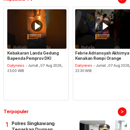
Kebakaran Landa Gedung
Febrie Adriansyah Akhirnya
Bapenda Pemprov DKI
Kenakan Rompi Orange
Dailynews
- Jumat , 07 Aug 2026,
Dailynews
- Jumat , 07 Aug 2026
23:00 WIB
22:30 WIB
>
Terpopuler
Polres Singkawang
1
Tegaskan Dugaan