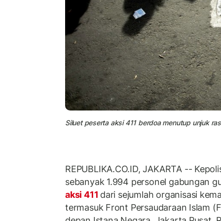
Siluet peserta aksi 411 berdoa menutup unjuk rasa 
REPUBLIKA.CO.ID, JAKARTA -- Kepoli
sebanyak 1.994 personel gabungan 
aksi 411
dari sejumlah organisasi kem
termasuk Front Persaudaraan Islam (FPI
depan Istana Negara, Jakarta Pusat. R