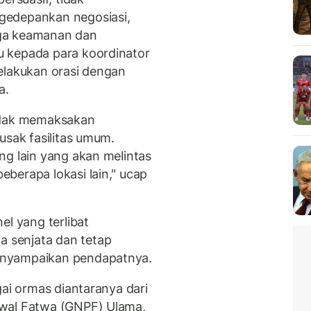
gedepankan negosiasi,
aga keamanan dan
 kepada para koordinator
elakukan orasi dengan
a.
tidak memaksakan
usak fasilitas umum.
ng lain yang akan melintas
berapa lokasi lain," ucap
el yang terlibat
 senjata dan tetap
enyampaikan pendapatnya.
gai ormas diantaranya dari
awal Fatwa (GNPF) Ulama,