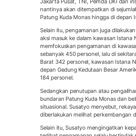
Jakarta Pusat, TNI, Pemda DKI dan ins
nantinya akan ditempatkan di sejumlah
Patung Kuda Monas hingga di depan I
Selain itu, pengamanan juga dilakuk
aksi masuk ke dalam kawasan Istana N
memfokuskan pengamanan di kawasan
sebanyak 450 personel, lalu di sekit
Barat 342 personel, kawasan Istana N
depan Gedung Kedutaan Besar Amerik
184 personel.
Sedangkan penutupan atau pengalihan ar
bundaran Patung Kuda Monas dan beber
situasional. Susatyo menyebut, rekayas
diberlakukan melihat perkembangan di
Selain itu, Susatyo mengingatkan kep
terlibat pengamanan selalu bertindak p