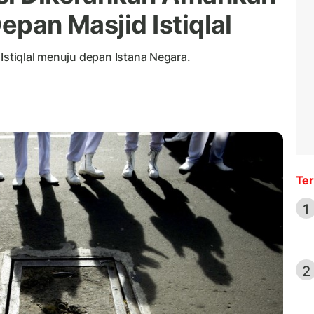
epan Masjid Istiqlal
 Istiqlal menuju depan Istana Negara.
Ter
1
2