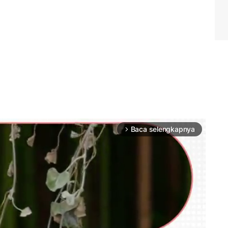
Baca selengkapnya
arrow_forward_ios