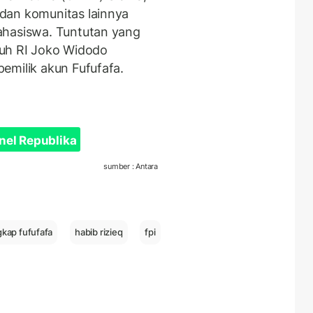
dan komunitas lainnya
ahasiswa. Tuntutan yang
ujuh RI Joko Widodo
emilik akun Fufufafa.
nel Republika
sumber : Antara
gkap fufufafa
habib rizieq
fpi