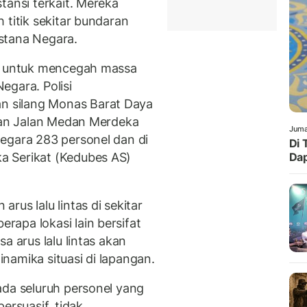
tansi terkait. Mereka
 titik sekitar bundaran
stana Negara.
an untuk mencegah massa
egara. Polisi
 silang Monas Barat Daya
aran Jalan Medan Merdeka
Juma
egara 283 personel dan di
Di 
a Serikat (Kedubes AS)
Dap
us lalu lintas di sekitar
apa lokasi lain bersifat
a arus lalu lintas akan
namika situasi di lapangan.
ada seluruh personel yang
ersuasif, tidak