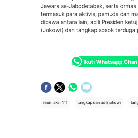
Jawara se-Jabodetabek, serta ormas 
termasuk para aktivis, pemuda dan m
dibawa antara lain, adili Presiden ket
(Jokowi) dan tangkap sosok terduga p
Ikuti Whatsapp Chan
reuni aksi 411
tangkap dan adili jokowi
tan