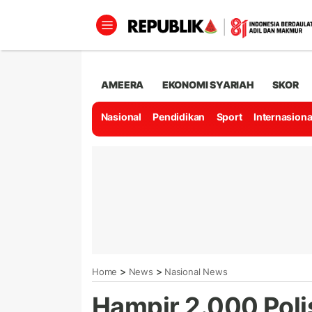
AMEERA
EKONOMI SYARIAH
SKOR
Nasional
Pendidikan
Sport
Internasiona
>
>
Home
News
Nasional News
Hampir 2.000 Pol