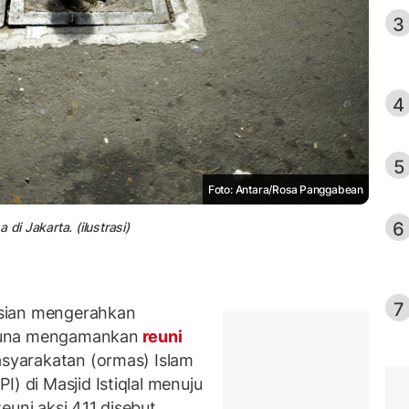
3
4
5
Foto: Antara/Rosa Panggabean
6
di Jakarta. (ilustrasi)
7
sian mengerahkan
guna mengamankan
reuni
asyarakatan (ormas) Islam
) di Masjid Istiqlal menuju
euni aksi 411 disebut