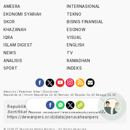
AMEERA
INTERNASIONAL
EKONOMI SYARIAH
TEKNO
SKOR
BISNIS FINANSIAL
KHAZANAH
ESGNOW
IQRA
VISUAL
ISLAM DIGEST
ENGLISH
NEWS
TV
ANALISIS
RAMADHAN
SPORT
INDEKS
About Us
|
Pedoman Siber
|
Disclaimer
Republika.id
|
Ihram.republika.co.id
|
Retizen.id
|
Rejabar.co.id
|
Rejogja.co.id
|
Republika telah diverifikasi oleh Dewan Pers
Sertifikat Nomor 1058/DP-Verifikasi/K/XII/2022
https://dewanpers.or.id/data/perusahaanpers
Ask me!
© 2026 PT Republika Media Mandiri - All Rights Reserved.