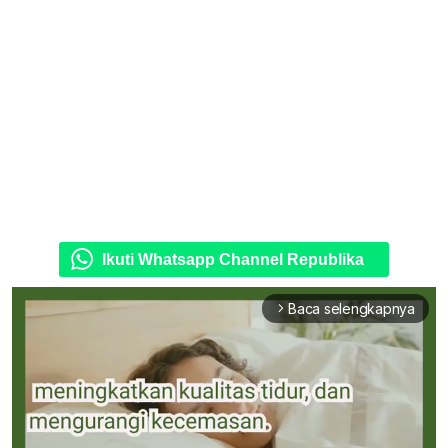
Ikuti Whatsapp Channel Republika
Baca selengkapnya
arrow_forward_ios