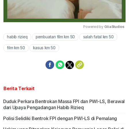
Powered by 
GliaStudios
habib rizieq
pembuatan film km 50
salah fatal km 50
Mute
film km 50
kasus km 50
Berita Terkait
Duduk Perkara Bentrokan Massa FPI dan PWI-LS, Berawal
dari Upaya Pengadangan Habib Rizieq
Polisi Selidiki Bentrok FPI dengan PWI-LS di Pemalang