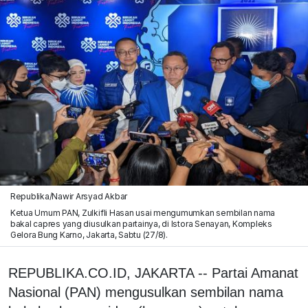
Republika/Nawir Arsyad Akbar
Ketua Umum PAN, Zulkifli Hasan usai mengumumkan sembilan nama
bakal capres yang diusulkan partainya, di Istora Senayan, Kompleks
Gelora Bung Karno, Jakarta, Sabtu (27/8).
REPUBLIKA.CO.ID, JAKARTA -- Partai Amanat
Nasional (PAN) mengusulkan sembilan nama