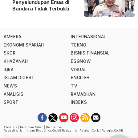
Penyelundupan Emas di
Bandara Tidak Terbukti
AMEERA
INTERNASIONAL
EKONOMI SYARIAH
TEKNO
SKOR
BISNIS FINANSIAL
KHAZANAH
ESGNOW
IQRA
VISUAL
ISLAM DIGEST
ENGLISH
NEWS
TV
ANALISIS
RAMADHAN
SPORT
INDEKS
About Us
|
Pedoman Siber
|
Disclaimer
Republika.id
|
Ihram.republika.co.id
|
Retizen.id
|
Rejabar.co.id
|
Rejogja.co.id
|