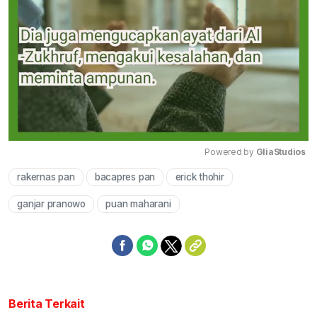
Powered by 
GliaStudios
rakernas pan
bacapres pan
erick thohir
Mute
ganjar pranowo
puan maharani
Berita Terkait