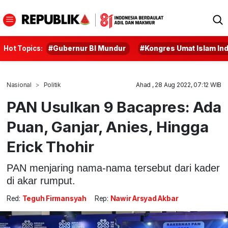
Hot Topics:
#Gubernur BI Mundur
#Kongres Umat Islam In
Nasional
Politik
Ahad , 28 Aug 2022, 07:12 WIB
PAN Usulkan 9 Bacapres: Ada
Puan, Ganjar, Anies, Hingga
Erick Thohir
PAN menjaring nama-nama tersebut dari kader
di akar rumput.
Red:
Teguh Firmansyah
Rep:
Nawir Arsyad Akbar