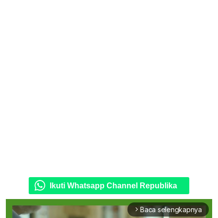
Ikuti Whatsapp Channel Republika
Baca selengkapnya
arrow_forward_ios