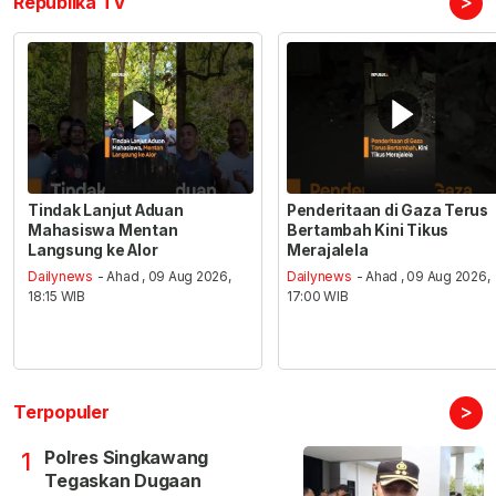
>
Republika TV
Tindak Lanjut Aduan
Penderitaan di Gaza Terus
Mahasiswa Mentan
Bertambah Kini Tikus
Langsung ke Alor
Merajalela
Dailynews
- Ahad , 09 Aug 2026,
Dailynews
- Ahad , 09 Aug 2026,
18:15 WIB
17:00 WIB
>
Terpopuler
Polres Singkawang
1
Tegaskan Dugaan