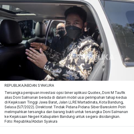
REPUBLIKA/ABDAN SYAKURA
Tersangka penipuan investasi opsi biner aplikasi Quotex, Doni M Taufik
alias Doni Salmanan berada di dalam mobil usai pelimpahan tahap kedua
di Kejaksaan Tinggi Jawa Barat, Jalan LLRE Martadinata, Kota Bandung,
Selasa (5/7/2022). Direktorat Tindak Pidana Pidana Siber Bareskrim Polri
melimpahkan tersangka dan barang bukti untuk tersangka Doni Salmanan
ke Kejaksaan Negeri Kabupaten Bandung untuk segera disidangkan.
Foto: Republika/Abdan Syakura