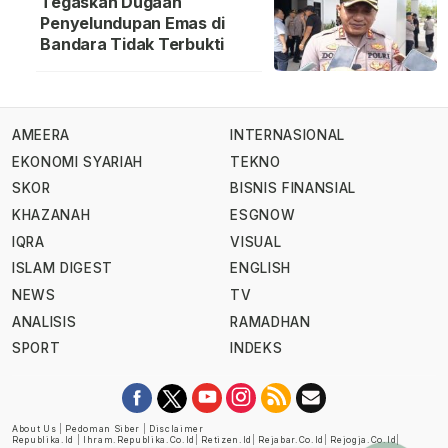
Tegaskan Dugaan
Penyelundupan Emas di
Bandara Tidak Terbukti
AMEERA
INTERNASIONAL
EKONOMI SYARIAH
TEKNO
SKOR
BISNIS FINANSIAL
KHAZANAH
ESGNOW
IQRA
VISUAL
ISLAM DIGEST
ENGLISH
NEWS
TV
ANALISIS
RAMADHAN
SPORT
INDEKS
About Us
|
Pedoman Siber
|
Disclaimer
Republika.id
|
Ihram.republika.co.id
|
Retizen.id
|
Rejabar.co.id
|
Rejogja.co.id
|