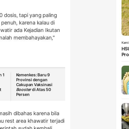
 dosis, tapi yang paling
penuh, karena kalau di
awatir ada Kejadian Ikutan
a malah membahayakan,"
Kami
HSU
Pro
n 1
Kemenkes: Baru 9
Provinsi dengan
Cakupan Vaksinasi
t
Booster
di Atas 50
Persen
asih dibahas karena bila
u rest area khawatir terjadi
merintah sudah kembali