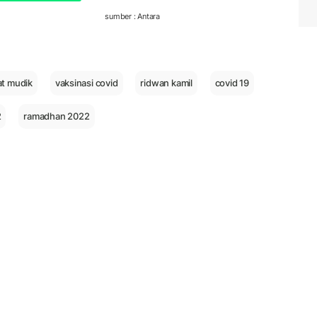
sumber : Antara
at mudik
vaksinasi covid
ridwan kamil
covid 19
2
ramadhan 2022