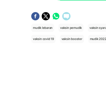
mudik lebaran
vaksin pemudik
vaksin syar
vaksin covid 19
vaksin booster
mudik 202