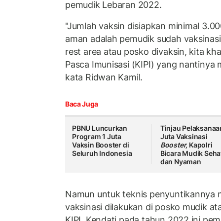
pemudik Lebaran 2022.
"Jumlah vaksin disiapkan minimal 3.000
aman adalah pemudik sudah vaksinasi 
rest area atau posko divaksin, kita kh
Pasca Imunisasi (KIPI) yang nantiny
kata Ridwan Kamil.
Baca Juga
PBNU Luncurkan
Tinjau Pelaksanaa
Program 1 Juta
Juta Vaksinasi
Vaksin Booster di
Booster,
Kapolri
Seluruh Indonesia
Bicara Mudik Seha
dan Nyaman
Namun untuk teknis penyuntikannya m
vaksinasi dilakukan di posko mudik ata
KIPI. Kendati pada tahun 2022 ini pe