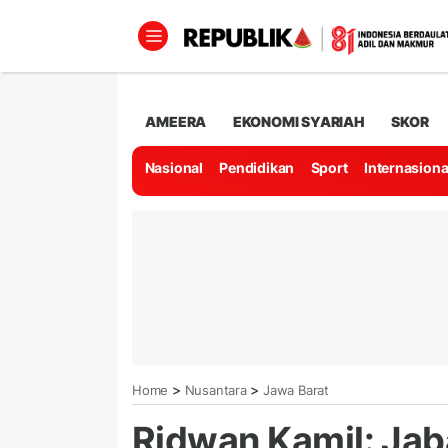
AMEERA
EKONOMI SYARIAH
SKOR
Nasional
Pendidikan
Sport
Internasiona
>
>
Home
Nusantara
Jawa Barat
Ridwan Kamil: Jab