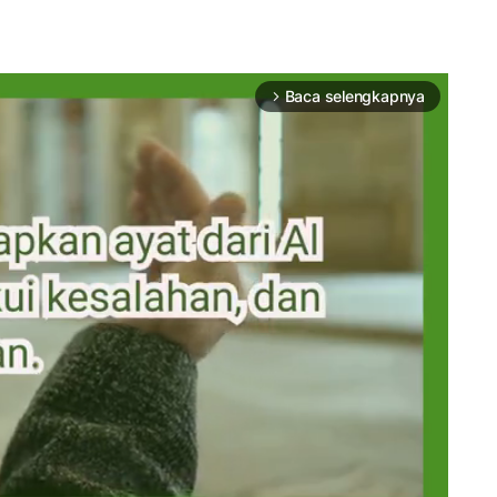
Baca selengkapnya
arrow_forward_ios