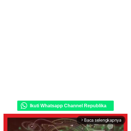
Ikuti Whatsapp Channel Republika
Baca selengkapnya
arrow_forward_ios