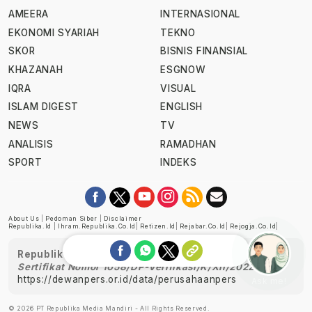
AMEERA
INTERNASIONAL
EKONOMI SYARIAH
TEKNO
SKOR
BISNIS FINANSIAL
KHAZANAH
ESGNOW
IQRA
VISUAL
ISLAM DIGEST
ENGLISH
NEWS
TV
ANALISIS
RAMADHAN
SPORT
INDEKS
About Us
|
Pedoman Siber
|
Disclaimer
Republika.id
|
Ihram.republika.co.id
|
Retizen.id
|
Rejabar.co.id
|
Rejogja.co.id
|
Republika telah diverifikasi oleh Dewan Pers
Sertifikat Nomor 1058/DP-Verifikasi/K/XII/2022
https://dewanpers.or.id/data/perusahaanpers
Ask me!
© 2026 PT Republika Media Mandiri - All Rights Reserved.