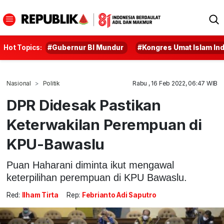
Hot Topics:
#Gubernur BI Mundur
#Kongres Umat Islam In
Nasional
Politik
Rabu , 16 Feb 2022, 06:47 WIB
DPR Didesak Pastikan
Keterwakilan Perempuan di
KPU-Bawaslu
Puan Haharani diminta ikut mengawal
keterpilihan perempuan di KPU Bawaslu.
Red:
Ilham Tirta
Rep:
Febrianto Adi Saputro