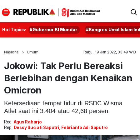
Hot Topics:
#Gubernur BI Mundur
#Kongres Umat Islam In
Nasional
Umum
Rabu , 19 Jan 2022, 03:49 WIB
Jokowi: Tak Perlu Bereaksi
Berlebihan dengan Kenaikan
Omicron
Ketersediaan tempat tidur di RSDC Wisma
Atlet saat ini 3.404 atau 42,68 persen.
Red:
Agus Raharjo
Rep:
Dessy Suciati Saputri, Febrianto Adi Saputro