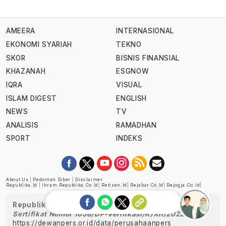
AMEERA
INTERNASIONAL
EKONOMI SYARIAH
TEKNO
SKOR
BISNIS FINANSIAL
KHAZANAH
ESGNOW
IQRA
VISUAL
ISLAM DIGEST
ENGLISH
NEWS
TV
ANALISIS
RAMADHAN
SPORT
INDEKS
About Us
|
Pedoman Siber
|
Disclaimer
Republika.id
|
Ihram.republika.co.id
|
Retizen.id
|
Rejabar.co.id
|
Rejogja.co.id
|
Republika telah diverifikasi oleh Dewan Pers
Sertifikat Nomor 1058/DP-Verifikasi/K/XII/2022
https://dewanpers.or.id/data/perusahaanpers
Ask me!