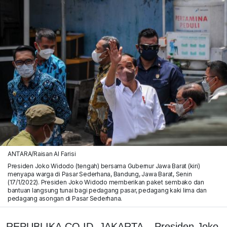
ANTARA/Raisan Al Farisi
Presiden Joko Widodo (tengah) bersama Gubernur Jawa Barat (kiri)
menyapa warga di Pasar Sederhana, Bandung, Jawa Barat, Senin
(17/1/2022). Presiden Joko Widodo memberikan paket sembako dan
bantuan langsung tunai bagi pedagang pasar, pedagang kaki lima dan
pedagang asongan di Pasar Sederhana.
REPUBLIKA.CO.ID, JAKARTA – Presiden Joko