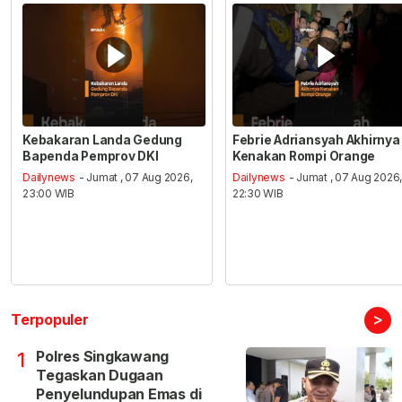
Kebakaran Landa Gedung
Febrie Adriansyah Akhirnya
Bapenda Pemprov DKI
Kenakan Rompi Orange
Dailynews
- Jumat , 07 Aug 2026,
Dailynews
- Jumat , 07 Aug 2026
23:00 WIB
22:30 WIB
>
Terpopuler
Polres Singkawang
1
Tegaskan Dugaan
Penyelundupan Emas di