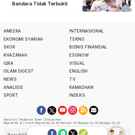
Bandara Tidak Terbukti
AMEERA
INTERNASIONAL
EKONOMI SYARIAH
TEKNO
SKOR
BISNIS FINANSIAL
KHAZANAH
ESGNOW
IQRA
VISUAL
ISLAM DIGEST
ENGLISH
NEWS
TV
ANALISIS
RAMADHAN
SPORT
INDEKS
About Us
|
Pedoman Siber
|
Disclaimer
Republika.id
|
Ihram.republika.co.id
|
Retizen.id
|
Rejabar.co.id
|
Rejogja.co.id
|
Republika telah diverifikasi oleh Dewan Pers