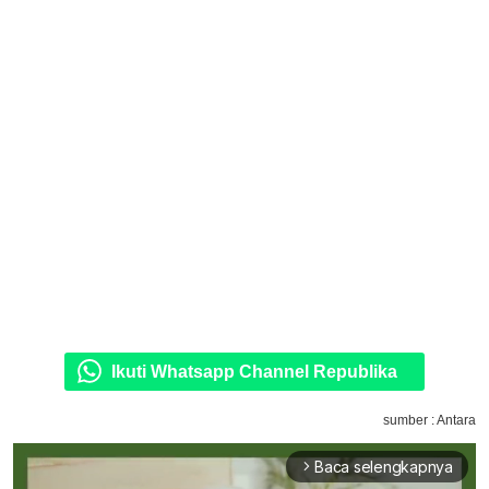
Ikuti Whatsapp Channel Republika
sumber : Antara
Baca selengkapnya
arrow_forward_ios