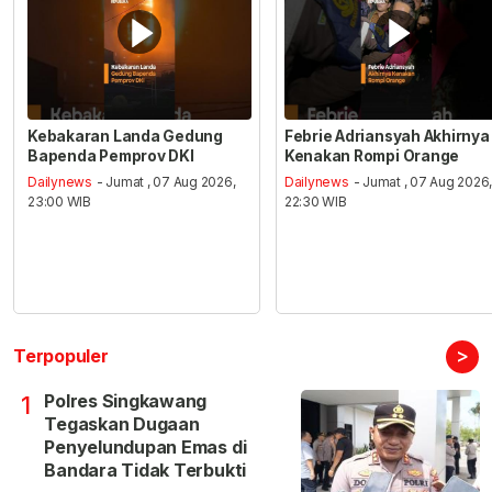
Kebakaran Landa Gedung
Febrie Adriansyah Akhirnya
Bapenda Pemprov DKI
Kenakan Rompi Orange
Dailynews
- Jumat , 07 Aug 2026,
Dailynews
- Jumat , 07 Aug 2026
23:00 WIB
22:30 WIB
>
Terpopuler
Polres Singkawang
1
Tegaskan Dugaan
Penyelundupan Emas di
Bandara Tidak Terbukti