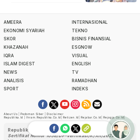
AMEERA
INTERNASIONAL
EKONOMI SYARIAH
TEKNO
SKOR
BISNIS FINANSIAL
KHAZANAH
ESGNOW
IQRA
VISUAL
ISLAM DIGEST
ENGLISH
NEWS
TV
ANALISIS
RAMADHAN
SPORT
INDEKS
About Us
|
Pedoman Siber
|
Disclaimer
Republika.id
|
Ihram.republika.co.id
|
Retizen.id
|
Rejabar.co.id
|
Rejogja.co.id
|
Republika telah diverifikasi oleh Dewan Pers
Sertifikat Nomor 1058/DP-Verifikasi/K/XII/2022