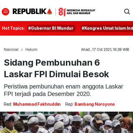
Hot Topics:
#Gubernur BI Mundur
#Kongres Umat Islam In
Nasional
Hukum
Ahad , 17 Oct 2021, 16:28 WIB
Sidang Pembunuhan 6
Laskar FPI Dimulai Besok
Peristiwa pembunuhan enam anggota Laskar
FPI terjadi pada Desember 2020.
Red:
Muhammad Fakhruddin
Rep:
Bambang Noroyono