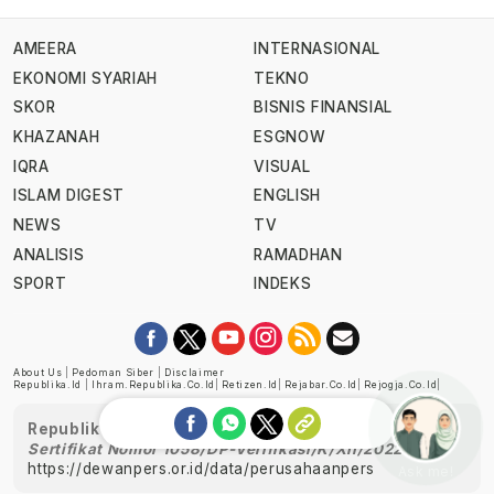
AMEERA
INTERNASIONAL
EKONOMI SYARIAH
TEKNO
SKOR
BISNIS FINANSIAL
KHAZANAH
ESGNOW
IQRA
VISUAL
ISLAM DIGEST
ENGLISH
NEWS
TV
ANALISIS
RAMADHAN
SPORT
INDEKS
About Us
|
Pedoman Siber
|
Disclaimer
Republika.id
|
Ihram.republika.co.id
|
Retizen.id
|
Rejabar.co.id
|
Rejogja.co.id
|
Republika telah diverifikasi oleh Dewan Pers
Sertifikat Nomor 1058/DP-Verifikasi/K/XII/2022
https://dewanpers.or.id/data/perusahaanpers
Ask me!