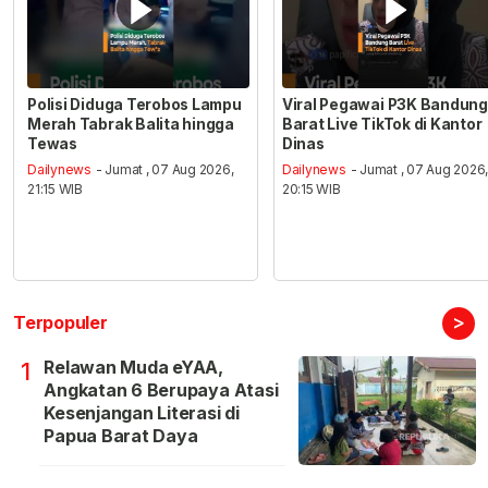
Polisi Diduga Terobos Lampu
Viral Pegawai P3K Bandung
Merah Tabrak Balita hingga
Barat Live TikTok di Kantor
Tewas
Dinas
Dailynews
- Jumat , 07 Aug 2026,
Dailynews
- Jumat , 07 Aug 2026
21:15 WIB
20:15 WIB
>
Terpopuler
Relawan Muda eYAA,
1
Angkatan 6 Berupaya Atasi
Kesenjangan Literasi di
Papua Barat Daya