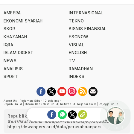
AMEERA
INTERNASIONAL
EKONOMI SYARIAH
TEKNO
SKOR
BISNIS FINANSIAL
KHAZANAH
ESGNOW
IQRA
VISUAL
ISLAM DIGEST
ENGLISH
NEWS
TV
ANALISIS
RAMADHAN
SPORT
INDEKS
About Us
|
Pedoman Siber
|
Disclaimer
Republika.id
|
Ihram.republika.co.id
|
Retizen.id
|
Rejabar.co.id
|
Rejogja.co.id
|
Republika telah diverifikasi oleh Dewan Pers
Sertifikat Nomor 1058/DP-Verifikasi/K/XII/2022
https://dewanpers.or.id/data/perusahaanpers
Ask me!