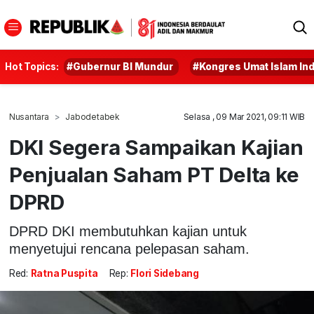
Hot Topics:
#Gubernur BI Mundur
#Kongres Umat Islam In
Nusantara
Jabodetabek
Selasa , 09 Mar 2021, 09:11 WIB
DKI Segera Sampaikan Kajian
Penjualan Saham PT Delta ke
DPRD
DPRD DKI membutuhkan kajian untuk
menyetujui rencana pelepasan saham.
Red:
Ratna Puspita
Rep:
Flori Sidebang