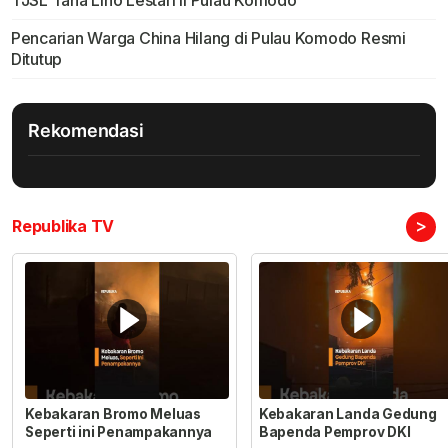
TJSL Tana Lino Lestari II Pulau Komodo
Pencarian Warga China Hilang di Pulau Komodo Resmi
Ditutup
Rekomendasi
>
Republika TV
Kebakaran Bromo Meluas
Kebakaran Landa Gedung
Seperti ini Penampakannya
Bapenda Pemprov DKI