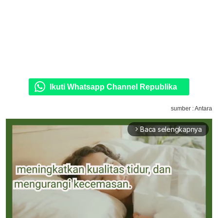
Ikuti Whatsapp Channel Republika
sumber : Antara
Baca selengkapnya
arrow_forward_ios