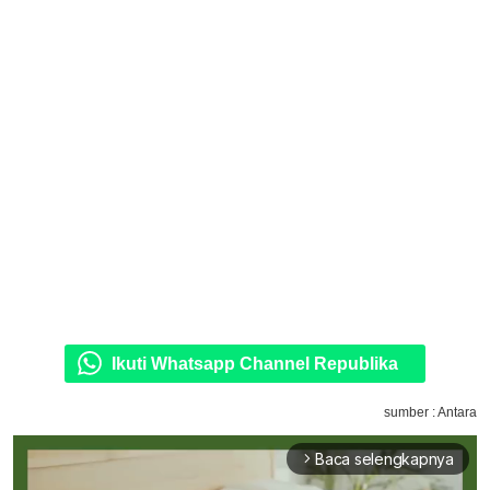
Ikuti Whatsapp Channel Republika
sumber : Antara
Baca selengkapnya
arrow_forward_ios