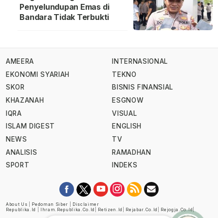
Penyelundupan Emas di
Bandara Tidak Terbukti
AMEERA
INTERNASIONAL
EKONOMI SYARIAH
TEKNO
SKOR
BISNIS FINANSIAL
KHAZANAH
ESGNOW
IQRA
VISUAL
ISLAM DIGEST
ENGLISH
NEWS
TV
ANALISIS
RAMADHAN
SPORT
INDEKS
About Us
|
Pedoman Siber
|
Disclaimer
Republika.id
|
Ihram.republika.co.id
|
Retizen.id
|
Rejabar.co.id
|
Rejogja.co.id
|