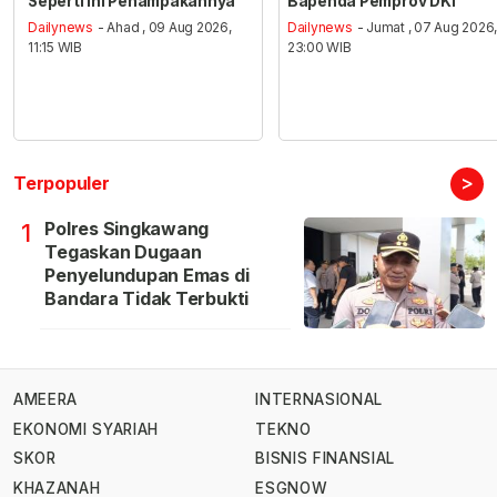
Seperti ini Penampakannya
Bapenda Pemprov DKI
Dailynews
- Ahad , 09 Aug 2026,
Dailynews
- Jumat , 07 Aug 2026
11:15 WIB
23:00 WIB
>
Terpopuler
Polres Singkawang
1
Tegaskan Dugaan
Penyelundupan Emas di
Bandara Tidak Terbukti
AMEERA
INTERNASIONAL
EKONOMI SYARIAH
TEKNO
SKOR
BISNIS FINANSIAL
KHAZANAH
ESGNOW