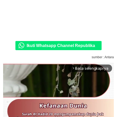
Ikuti Whatsapp Channel Republika
sumber : Antara
Baca selengkapnya
arrow_forward_ios