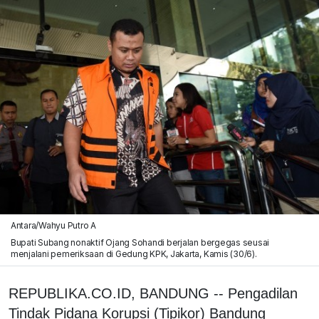
Antara/Wahyu Putro A
Bupati Subang nonaktif Ojang Sohandi berjalan bergegas seusai
menjalani pemeriksaan di Gedung KPK, Jakarta, Kamis (30/6).
REPUBLIKA.CO.ID, BANDUNG -- Pengadilan
Tindak Pidana Korupsi (Tipikor) Bandung