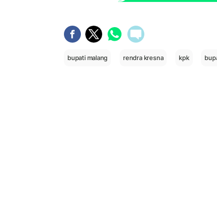
bupati malang
rendra kresna
kpk
bupa