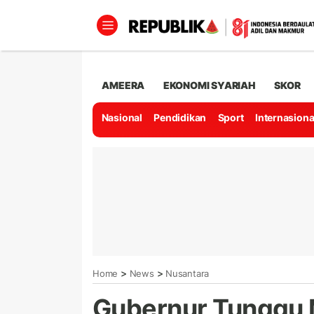
AMEERA
EKONOMI SYARIAH
SKOR
Nasional
Pendidikan
Sport
Internasiona
>
>
Home
News
Nusantara
Gubernur Tunggu M