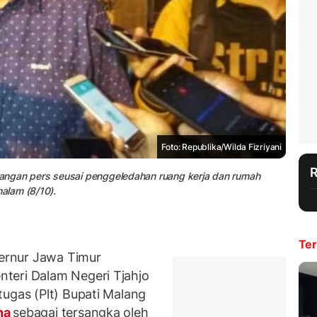
Foto: Republika/Wilda Fizriyani
angan pers seusai penggeledahan ruang kerja dan rumah
alam (8/10).
Ter
rnur Jawa Timur
teri Dalam Negeri Tjahjo
tugas (Plt) Bupati Malang
na
sebagai tersangka oleh