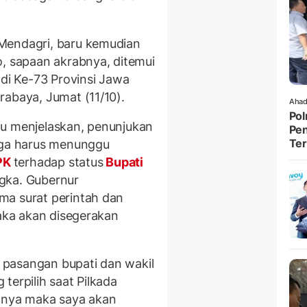
Mendagri, baru kemudian
o, sapaan akrabnya, ditemui
adi Ke-73 Provinsi Jawa
rabaya, Jumat (11/10).
Ahad
Pol
tu menjelaskan, penunjukan
Pen
Ter
juga harus menunggu
PK
terhadap status
Bupati
gka. Gubernur
ma surat perintah dan
maka akan disegerakan
pasangan bupati dan wakil
terpilih saat Pilkada
atnya maka saya akan