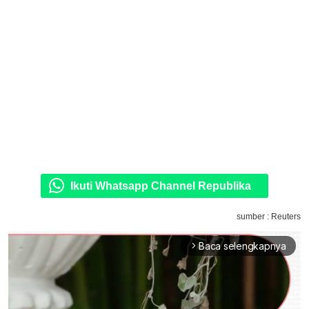
Ikuti Whatsapp Channel Republika
sumber : Reuters
Baca selengkapnya
arrow_forward_ios