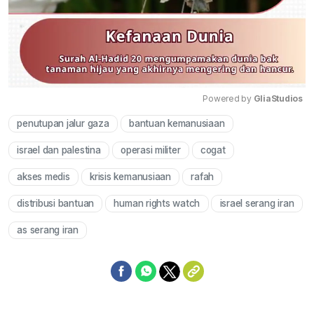
Powered by 
GliaStudios
penutupan jalur gaza
bantuan kemanusiaan
Mute
israel dan palestina
operasi militer
cogat
akses medis
krisis kemanusiaan
rafah
distribusi bantuan
human rights watch
israel serang iran
as serang iran