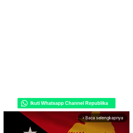
Ikuti Whatsapp Channel Republika
Baca selengkapnya
arrow_forward_ios