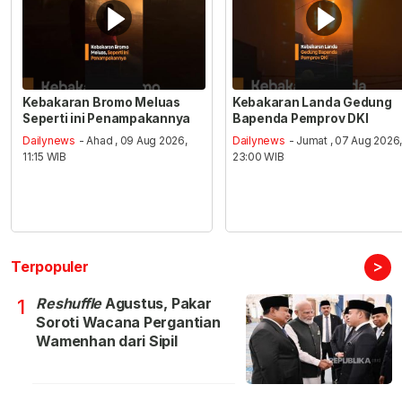
Kebakaran Bromo Meluas
Kebakaran Landa Gedung
Seperti ini Penampakannya
Bapenda Pemprov DKI
Dailynews
- Ahad , 09 Aug 2026,
Dailynews
- Jumat , 07 Aug 2026
11:15 WIB
23:00 WIB
>
Terpopuler
Reshuffle
Agustus, Pakar
1
Soroti Wacana Pergantian
Wamenhan dari Sipil