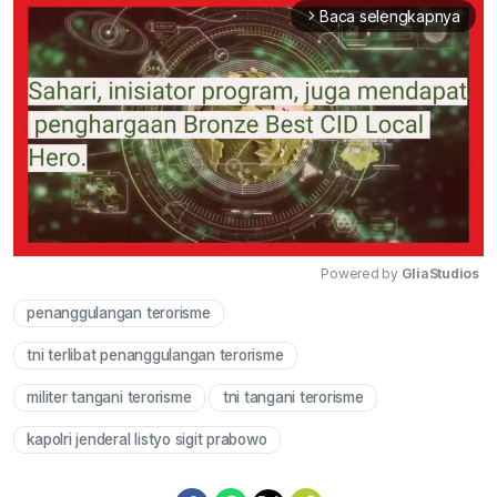
Baca selengkapnya
arrow_forward_ios
Powered by 
GliaStudios
penanggulangan terorisme
Mute
tni terlibat penanggulangan terorisme
militer tangani terorisme
tni tangani terorisme
kapolri jenderal listyo sigit prabowo