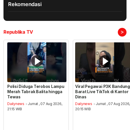
Rekomendasi
>
Republika TV
Polisi Diduga Terobos Lampu
Viral Pegawai P3K Bandung
Merah Tabrak Balita hingga
Barat Live TikTok di Kantor
Tewas
Dinas
Dailynews
- Jumat , 07 Aug 2026,
Dailynews
- Jumat , 07 Aug 2026
21:15 WIB
20:15 WIB