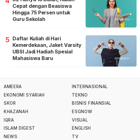
4
Cepat dengan Beasiswa
Hingga 75 Persen untuk
Guru Sekolah
Daftar Kuliah di Hari
5
Kemerdekaan, Jaket Varsity
UBSI Jadi Hadiah Spesial
Mahasiswa Baru
AMEERA
INTERNASIONAL
EKONOMI SYARIAH
TEKNO
SKOR
BISNIS FINANSIAL
KHAZANAH
ESGNOW
IQRA
VISUAL
ISLAM DIGEST
ENGLISH
NEWS
TV