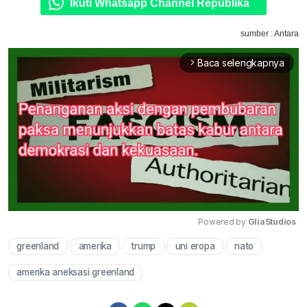
Ikuti Whatsapp Channel Republika
sumber : Antara
Baca selengkapnya
arrow_forward_ios
Powered by 
GliaStudios
greenland
amerika
trump
uni eropa
nato
Mute
amerika aneksasi greenland