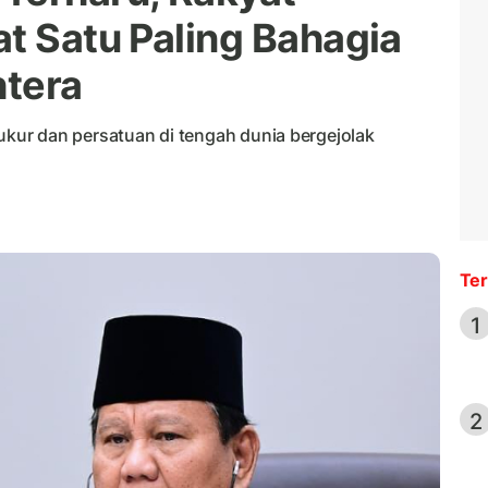
at Satu Paling Bahagia
htera
ur dan persatuan di tengah dunia bergejolak
Ter
1
2