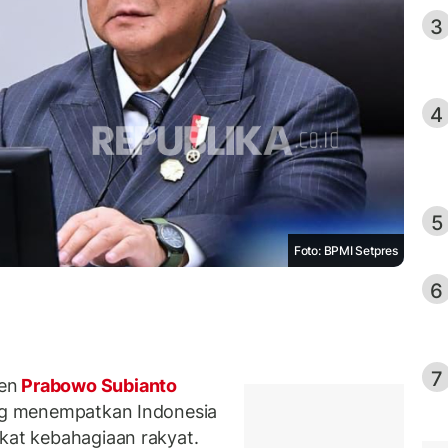
3
4
5
Foto: BPMI Setpres
6
7
en
Prabowo Subianto
ang menempatkan Indonesia
gkat kebahagiaan rakyat.