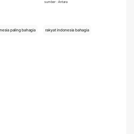
sumber : Antara
nesia paling bahagia
rakyat indonesia bahagia