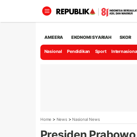
AMEERA
EKONOMI SYARIAH
SKOR
Nasional
Pendidikan
Sport
Internasiona
>
>
Home
News
Nasional News
Presiden Prabowo 