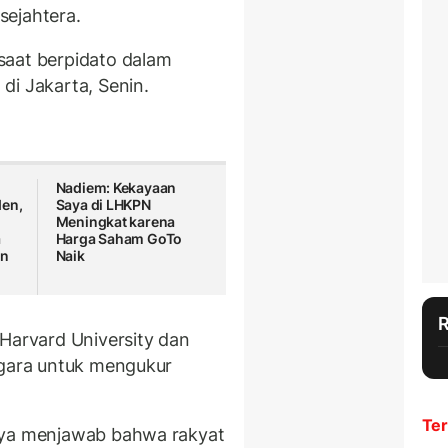
sejahtera.
saat berpidato dalam
di Jakarta, Senin.
Nadiem: Kekayaan
den,
Saya di LHKPN
Meningkat karena
a
Harga Saham GoTo
an
Naik
 Harvard University dan
egara untuk mengukur
Ter
nya menjawab bahwa rakyat