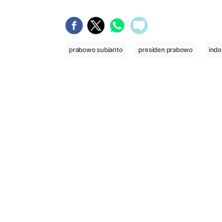
prabowo subianto
presiden prabowo
indo