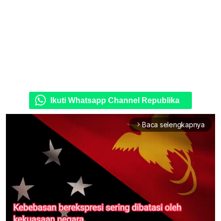
Ikuti Whatsapp Channel Republika
Baca selengkapnya
arrow_forward_ios