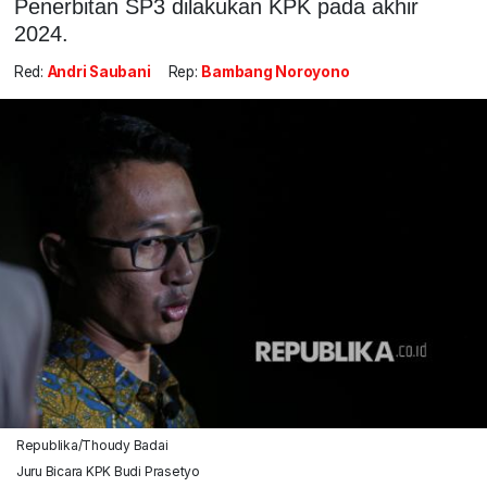
Penerbitan SP3 dilakukan KPK pada akhir
2024.
Red:
Andri Saubani
Rep:
Bambang Noroyono
Republika/Thoudy Badai
Juru Bicara KPK Budi Prasetyo