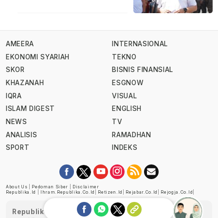
AMEERA
INTERNASIONAL
EKONOMI SYARIAH
TEKNO
SKOR
BISNIS FINANSIAL
KHAZANAH
ESGNOW
IQRA
VISUAL
ISLAM DIGEST
ENGLISH
NEWS
TV
ANALISIS
RAMADHAN
SPORT
INDEKS
About Us
|
Pedoman Siber
|
Disclaimer
Republika.id
|
Ihram.republika.co.id
|
Retizen.id
|
Rejabar.co.id
|
Rejogja.co.id
|
Republika telah diverifikasi oleh Dewan Pers