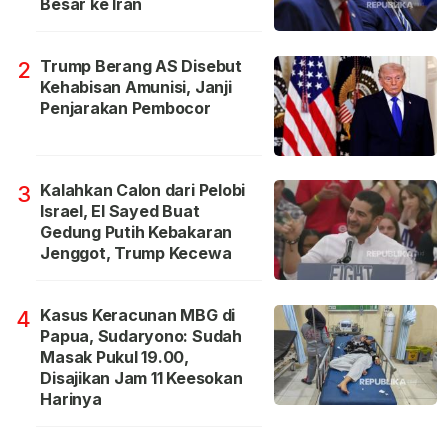
Besar ke Iran
Trump Berang AS Disebut
2
Kehabisan Amunisi, Janji
Penjarakan Pembocor
Kalahkan Calon dari Pelobi
3
Israel, El Sayed Buat
Gedung Putih Kebakaran
Jenggot, Trump Kecewa
Kasus Keracunan MBG di
4
Papua, Sudaryono: Sudah
Masak Pukul 19.00,
Disajikan Jam 11 Keesokan
Harinya