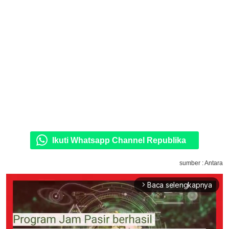
Ikuti Whatsapp Channel Republika
sumber : Antara
Baca selengkapnya
arrow_forward_ios