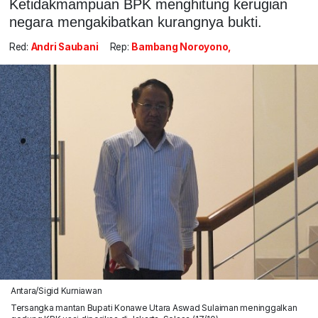
Ketidakmampuan BPK menghitung kerugian
negara mengakibatkan kurangnya bukti.
Red:
Andri Saubani
Rep:
Bambang Noroyono,
Antara/Sigid Kurniawan
Tersangka mantan Bupati Konawe Utara Aswad Sulaiman meninggalkan