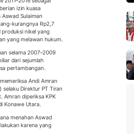
e 2011–2016 sebagai
erian izin kuasa
 Aswad Sulaiman
rang-kurangnya Rp2,7
il produksi nikel yang
inan yang melawan hukum.
iman selama 2007–2009
iar dari sejumlah
asa pertambangan.
 memeriksa Andi Amran
 selaku Direktur PT Tiran
t. Amran diperiksa KPK
di Konawe Utara.
ncana menahan Aswad
dilakukan karena yang
.