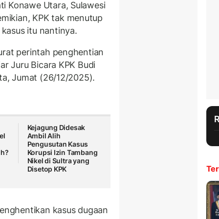
ti Konawe Utara, Sulawesi
mikian, KPK tak menutup
asus itu nantinya.
urat perintah penghentian
jar Juru Bicara KPK Budi
rta, Jumat (26/12/2025).
Kejagung Didesak
el
Ambil Alih
Pengusutan Kasus
ih?
Korupsi Izin Tambang
Nikel di Sultra yang
Ter
Disetop KPK
enghentikan kasus dugaan