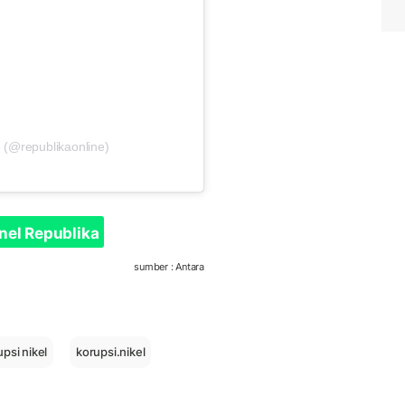
 (@republikaonline)
nel Republika
sumber : Antara
psi nikel
korupsi.nikel