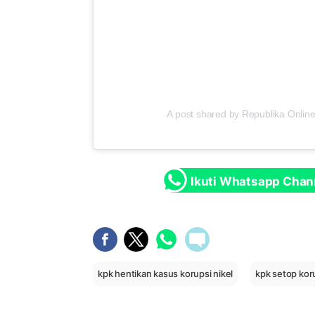
A post shared by Republika Online
Ikuti Whatsapp Chan
kpk hentikan kasus korupsi nikel
kpk setop koru