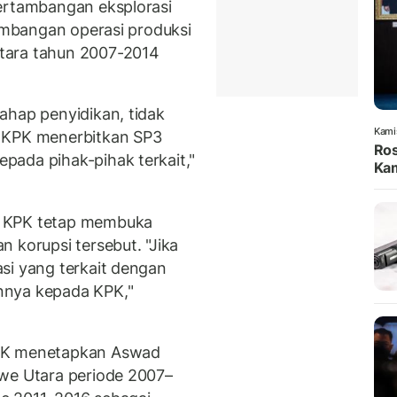
pertambangan eksplorasi
tambangan operasi produksi
tara tahun 2007-2014
ahap penyidikan, tidak
Kami
a KPK menerbitkan SP3
Ros
pada pihak-pihak terkait,"
Kam
n KPK tetap membuka
 korupsi tersebut. "Jika
si yang terkait dengan
nnya kepada KPK,"
KPK menetapkan Aswad
awe Utara periode 2007–