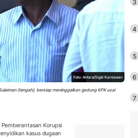
3
4
5
6
Foto: Antara/Sigid Kurniawan
ulaiman (tengah), bersiap meninggalkan gedung KPK usai
7
 Pemberantasan Korupsi
enyidikan kasus dugaan