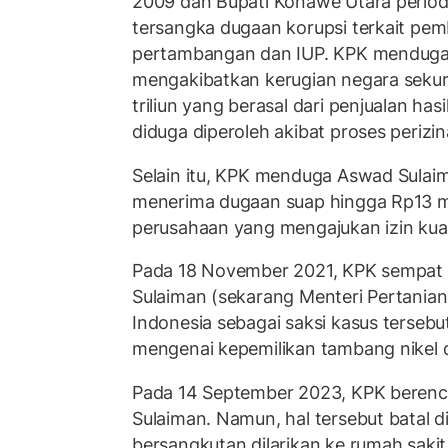
2009 dan Bupati Konawe Utara period
tersangka dugaan korupsi terkait pemb
pertambangan dan IUP. KPK menduga
mengakibatkan kerugian negara seku
triliun yang berasal dari penjualan has
diduga diperoleh akibat proses periz
Selain itu, KPK menduga Aswad Sula
menerima dugaan suap hingga Rp13 mil
perusahaan yang mengajukan izin ku
Pada 18 November 2021, KPK sempat
Sulaiman (sekarang Menteri Pertanian)
Indonesia sebagai saksi kasus tersebu
mengenai kepemilikan tambang nikel 
Pada 14 September 2023, KPK bere
Sulaiman. Namun, hal tersebut batal 
bersangkutan dilarikan ke rumah sakit