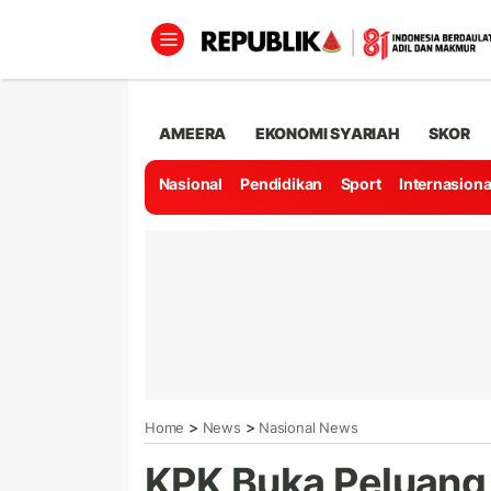
AMEERA
EKONOMI SYARIAH
SKOR
Nasional
Pendidikan
Sport
Internasiona
>
>
Home
News
Nasional News
KPK Buka Peluang 