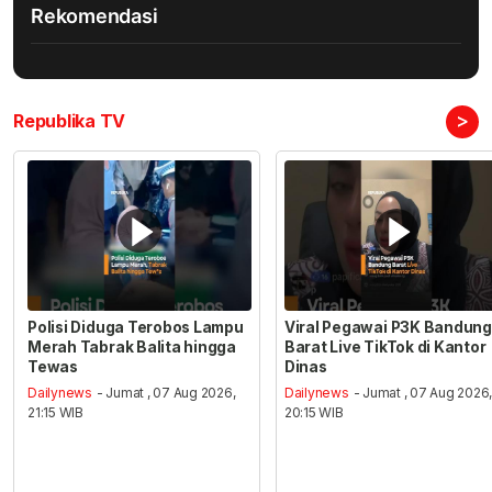
Rekomendasi
>
Republika TV
Polisi Diduga Terobos Lampu
Viral Pegawai P3K Bandung
Merah Tabrak Balita hingga
Barat Live TikTok di Kantor
Tewas
Dinas
Dailynews
- Jumat , 07 Aug 2026,
Dailynews
- Jumat , 07 Aug 2026
21:15 WIB
20:15 WIB