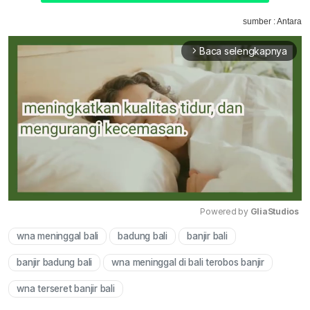
sumber : Antara
Baca selengkapnya
arrow_forward_ios
Powered by 
GliaStudios
wna meninggal bali
badung bali
banjir bali
Mute
banjir badung bali
wna meninggal di bali terobos banjir
wna terseret banjir bali