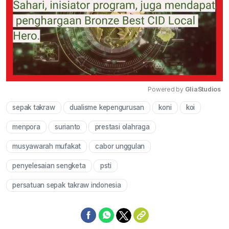
Powered by 
GliaStudios
sepak takraw
dualisme kepengurusan
koni
koi
Mute
menpora
surianto
prestasi olahraga
musyawarah mufakat
cabor unggulan
penyelesaian sengketa
psti
persatuan sepak takraw indonesia