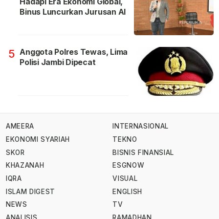
Hadapi Era Ekonomi Global,
Binus Luncurkan Jurusan AI
Anggota Polres Tewas, Lima
5
Polisi Jambi Dipecat
AMEERA
INTERNASIONAL
EKONOMI SYARIAH
TEKNO
SKOR
BISNIS FINANSIAL
KHAZANAH
ESGNOW
IQRA
VISUAL
ISLAM DIGEST
ENGLISH
NEWS
TV
ANALISIS
RAMADHAN