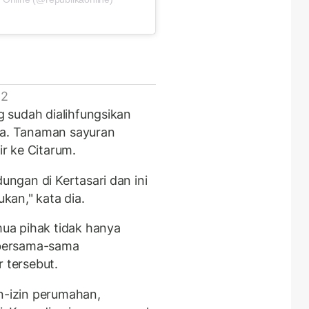
 2
 sudah dialihfungsikan
la. Tanaman sayuran
r ke Citarum.
ngan di Kertasari dan ini
ukan," kata dia.
ua pihak tidak hanya
i bersama-sama
r tersebut.
in-izin perumahan,