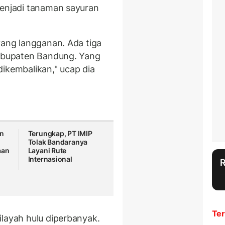
enjadi tanaman sayuran
yang langganan. Ada tiga
Kabupaten Bandung. Yang
dikembalikan," ucap dia
an
Terungkap, PT IMIP
Tolak Bandaranya
aan
Layani Rute
Internasional
Ter
ilayah hulu diperbanyak.