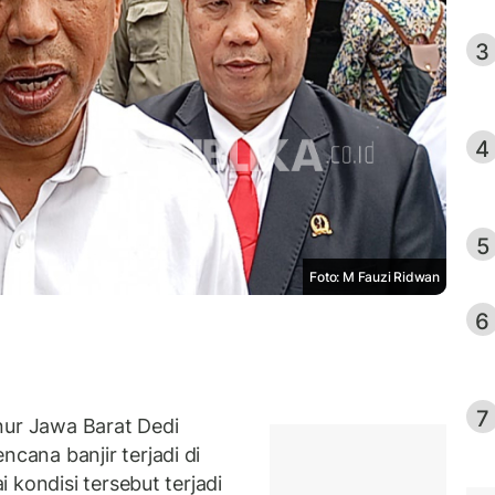
3
4
5
Foto: M Fauzi Ridwan
6
7
r Jawa Barat Dedi
ana banjir terjadi di
 kondisi tersebut terjadi