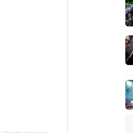
 Online (@republikaonline)