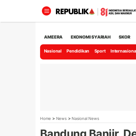
AMEERA
EKONOMI SYARIAH
SKOR
Nasional
Pendidikan
Sport
Internasiona
>
>
Home
News
Nasional News
Bandung Banjir, D