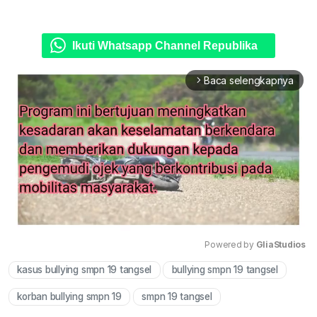
Ikuti Whatsapp Channel Republika
Baca selengkapnya
arrow_forward_ios
Powered by 
GliaStudios
kasus bullying smpn 19 tangsel
bullying smpn 19 tangsel
Mute
korban bullying smpn 19
smpn 19 tangsel