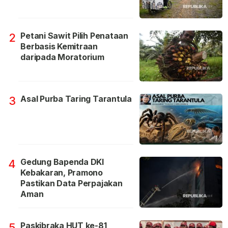
Petani Sawit Pilih Penataan
2
Berbasis Kemitraan
daripada Moratorium
Asal Purba Taring Tarantula
3
Gedung Bapenda DKI
4
Kebakaran, Pramono
Pastikan Data Perpajakan
Aman
Paskibraka HUT ke-81
5