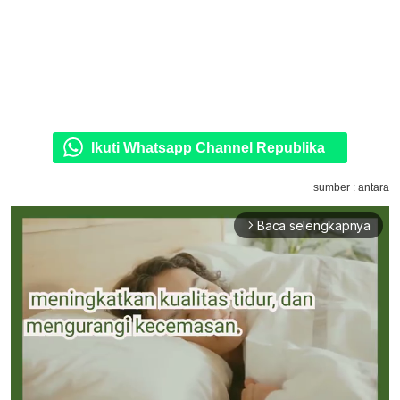
Ikuti Whatsapp Channel Republika
sumber : antara
Baca selengkapnya
arrow_forward_ios