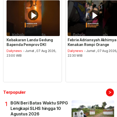
Kebakaran Landa Gedung
Febrie Adriansyah Akhirnya
Bapenda Pemprov DKI
Kenakan Rompi Orange
Dailynews
- Jumat , 07 Aug 2026,
Dailynews
- Jumat , 07 Aug 2026
23:00 WIB
22:30 WIB
>
Terpopuler
BGN Beri Batas Waktu SPPG
1
Lengkapi SLHS hingga 10
Agustus 2026