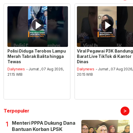
Polisi Diduga Terobos Lampu
Viral Pegawai P3K Bandung
Merah Tabrak Balita hingga
Barat Live TikTok di Kantor
Tewas
Dinas
Dailynews
- Jumat , 07 Aug 2026,
Dailynews
- Jumat , 07 Aug 2026
21:15 WIB
20:15 WIB
>
Terpopuler
Menteri PPPA Dukung Dana
1
Bantuan Korban LPSK