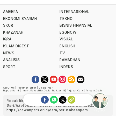
AMEERA
INTERNASIONAL
EKONOMI SYARIAH
TEKNO
SKOR
BISNIS FINANSIAL
KHAZANAH
ESGNOW
IQRA
VISUAL
ISLAM DIGEST
ENGLISH
NEWS
TV
ANALISIS
RAMADHAN
SPORT
INDEKS
About Us
|
Pedoman Siber
|
Disclaimer
Republika.id
|
Ihram.republika.co.id
|
Retizen.id
|
Rejabar.co.id
|
Rejogja.co.id
|
Republika telah diverifikasi oleh Dewan Pers
Sertifikat Nomor 1058/DP-Verifikasi/K/XII/2022
https://dewanpers.or.id/data/perusahaanpers
Ask me!