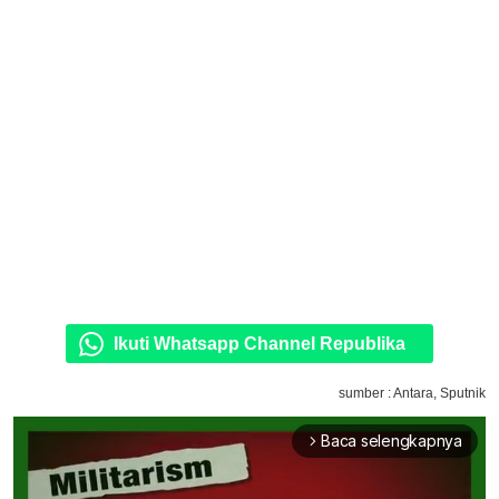
Ikuti Whatsapp Channel Republika
sumber : Antara, Sputnik
Baca selengkapnya
arrow_forward_ios