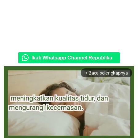
Ikuti Whatsapp Channel Republika
Baca selengkapnya
arrow_forward_ios