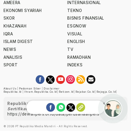
AMEERA
INTERNASIONAL
EKONOMI SYARIAH
TEKNO
SKOR
BISNIS FINANSIAL
KHAZANAH
ESGNOW
IQRA
VISUAL
ISLAM DIGEST
ENGLISH
NEWS
TV
ANALISIS
RAMADHAN
SPORT
INDEKS
About Us
|
Pedoman Siber
|
Disclaimer
Republika.id
|
Ihram.republika.co.id
|
Retizen.id
|
Rejabar.co.id
|
Rejogja.co.id
|
Republika telah diverifikasi oleh Dewan Pers
Sertifikat Nomor 1058/DP-Verifikasi/K/XII/2022
https://dewanpers.or.id/data/perusahaanpers
Ask me!
© 2026 PT Republika Media Mandiri - All Rights Reserved.