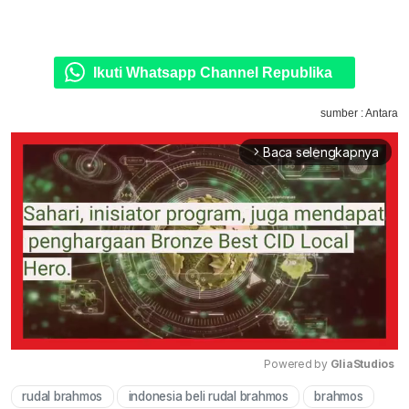
Ikuti Whatsapp Channel Republika
sumber : Antara
Baca selengkapnya
arrow_forward_ios
Powered by 
GliaStudios
rudal brahmos
indonesia beli rudal brahmos
brahmos
Mute