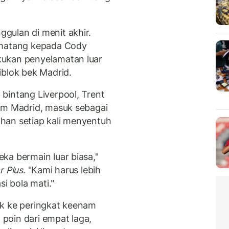
gulan di menit akhir.
matang kepada Cody
kukan penyelamatan luar
iblok bek Madrid.
bintang Liverpool, Trent
am Madrid, masuk sebagai
han setiap kali menyentuh
ka bermain luar biasa,"
r Plus
. "Kami harus lebih
si bola mati."
ik ke peringkat keenam
poin dari empat laga,