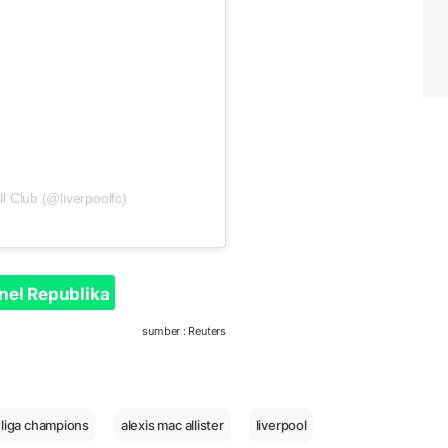
l Club (@liverpoolfc)
nel Republika
sumber : Reuters
 liga champions
alexis mac allister
liverpool