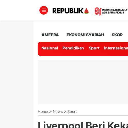
AMEERA
EKONOMI SYARIAH
SKOR
Nasional
Pendidikan
Sport
Internasiona
>
>
Home
News
Sport
Liverpool Beri Ke