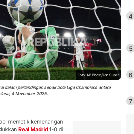
4
5
6
Foto: AP Photo/Jon Super
ak gol dalam pertandingan sepak bola Liga Champions antara
 Selasa, 4 November 2025.
7
pool memetik kemenangan
klukkan
Real Madrid
1-0 di