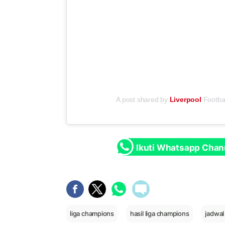
A post shared by
Liverpool
Footbal
Ikuti Whatsapp Chan
liga champions
hasil liga champions
jadwal