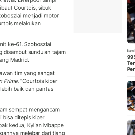
baut Courtois, sibuk
oboszlai menjadi motor
urtois melakukan
it ke-61. Szoboszlai
Kami
g disambut sundulan tajam
995
ang Madrid.
Ter
Pe
elawan tim yang sangat
n Prime
. "Courtois kiper
 lebih baik dan pantas
ingham sempat mengancam
 bisa ditepis kiper
abak kedua, Kylian Mbappe
annya melebar dari tiang