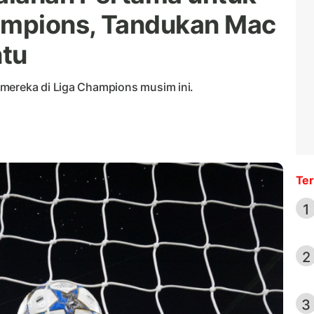
hampions, Tandukan Mac
ntu
mereka di Liga Champions musim ini.
Ter
1
2
3