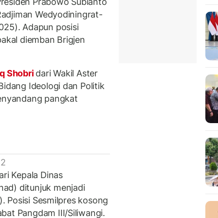
Presiden Prabowo Subianto
r Radjiman Wedyodiningrat-
025). Adapun posisi
bakal diemban Brigjen
iq Shobri
dari Wakil Aster
idang Ideologi dan Politik
 menyandang pangkat
 2
ari Kepala Dinas
ad) ditunjuk menjadi
s). Posisi Sesmilpres kosong
bat Pangdam III/Siliwangi.