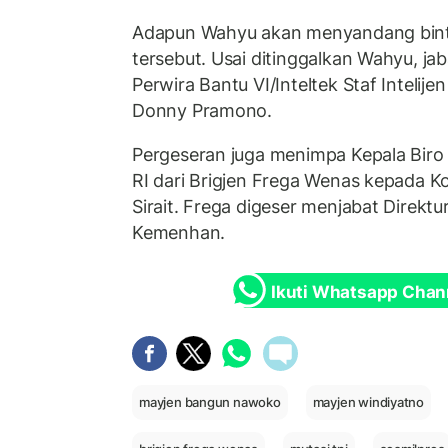
Adapun Wahyu akan menyandang binta
tersebut. Usai ditinggalkan Wahyu, ja
Perwira Bantu VI/Inteltek Staf Intelije
Donny Pramono.
Pergeseran juga menimpa Kepala Biro
RI dari Brigjen Frega Wenas kepada K
Sirait. Frega digeser menjabat Direktu
Kemenhan.
Ikuti Whatsapp Chan
mayjen bangun nawoko
mayjen windiyatno