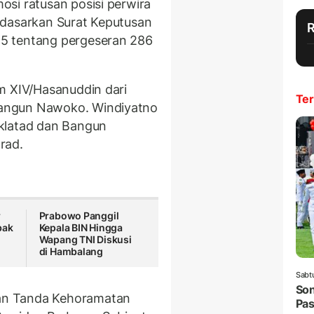
si ratusan posisi perwira
berdasarkan Surat Keputusan
5 tentang pergeseran 286
m XIV/Hasanuddin dari
Ter
angun Nawoko. Windiyatno
klatad dan Bangun
rad.
r
Prabowo Panggil
bak
Kepala BIN Hingga
Wapang TNI Diskusi
di Hambalang
Sabt
Son
an Tanda Kehoramatan
Pas