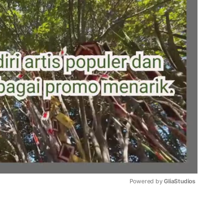
Powered by 
GliaStudios
Mute