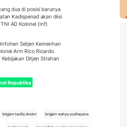
ng dua di posisi barunya
batan Kadispenad akan diisi
n TNI AD Kolonel (Inf)
 Infohan Setjen Kemenhan
olonel Arm Rico Ricardo
r Kebijakan Ditjen Strahan
nel Republika
brigjen taufiq shobri
brigjen wahyu yudhayana