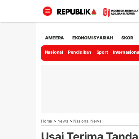
AMEERA
EKONOMI SYARIAH
SKOR
Nasional
Pendidikan
Sport
Internasiona
>
>
Home
News
Nasional News
Usai Terima Tanda