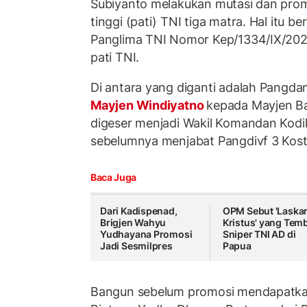
Subiyanto melakukan mutasi dan promo
tinggi (pati) TNI tiga matra. Hal itu 
Panglima TNI Nomor Kep/1334/IX/202
pati TNI.
Di antara yang diganti adalah Pangda
Mayjen Windiyatno
kepada Mayjen B
digeser menjadi Wakil Komandan Kodi
sebelumnya menjabat Pangdivf 3 Kost
Baca Juga
Dari Kadispenad,
OPM Sebut 'Laska
Brigjen Wahyu
Kristus' yang Tem
Yudhayana Promosi
Sniper TNI AD di
Jadi Sesmilpres
Papua
Bangun sebelum promosi mendapatk