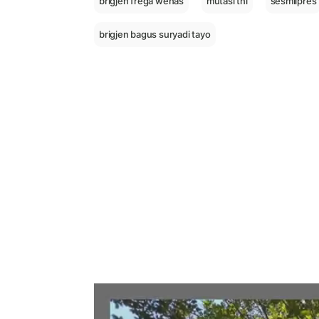
brigjen frega wenas
mutasi tni
sesmilpres
brigjen bagus suryadi tayo