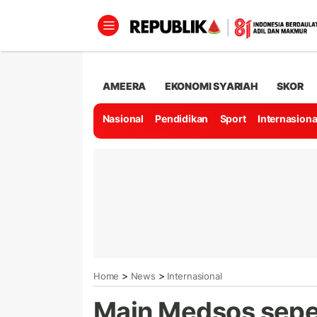
AMEERA
EKONOMI SYARIAH
SKOR
Nasional
Pendidikan
Sport
Internasiona
>
>
Home
News
Internasional
Main Medsos seper