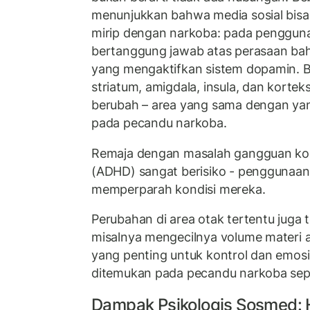
menunjukkan bahwa media sosial bis
mirip dengan narkoba: pada penggunaa
bertanggung jawab atas perasaan ba
yang mengaktifkan sistem dopamin. Ba
striatum, amigdala, insula, dan korteks
berubah – area yang sama dengan yan
pada pecandu narkoba.
Remaja dengan masalah gangguan kons
(ADHD) sangat berisiko - penggunaan i
memperparah kondisi mereka.
Perubahan di area otak tertentu juga t
misalnya mengecilnya volume materi a
yang penting untuk kontrol dan emos
ditemukan pada pecandu narkoba sepe
Dampak Psikologis Sosmed: H