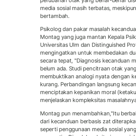
perubahan otak yang benar-benar di
media sosial masih terbatas, meskipu
bertambah.
Psikolog dan pakar masalah kecanduan 
Montag yang juga mantan Kepala Psiko
Universitas Ulm dan Distinguished Pro
mengingatkan untuk membedakan dua
secara tepat, "Diagnosis kecanduan m
belum ada. Studi pencitraan otak yan
membuktikan analogi nyata dengan k
kurang. Perbandingan langsung kecan
menciptakan kepanikan moral (ketaku
menjelaskan kompleksitas masalahnya
Montag pun menambahkan,"Itu berbahay
dari kecanduan berbasis zat diterapkan
seperti penggunaan media sosial yang 