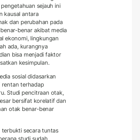
 pengetahuan sejauh ini
 kausal antara
anak dan perubahan pada
 benar-benar akibat media
sial ekonomi, lingkungan
dah ada, kurangnya
adian bisa menjadi faktor
satkan kesimpulan.
dia sosial didasarkan
i rentan terhadap
ru. Studi pencitraan otak,
sar bersifat korelatif dan
han otak benar-benar
terbukti secara tuntas
berapa studi sudah