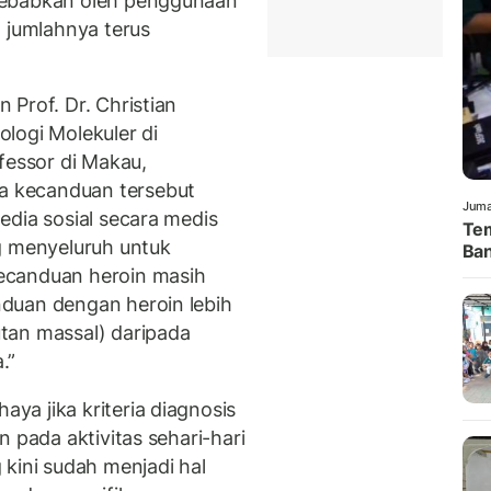
sebabkan oleh penggunaan
n jumlahnya terus
Prof. Dr. Christian
logi Molekuler di
fessor di Makau,
 kecanduan tersebut
Juma
edia sosial secara medis
Tem
g menyeluruh untuk
Ban
ecanduan heroin masih
duan dengan heroin lebih
tan massal) daripada
.”
a jika kriteria diagnosis
 pada aktivitas sehari-hari
kini sudah menjadi hal