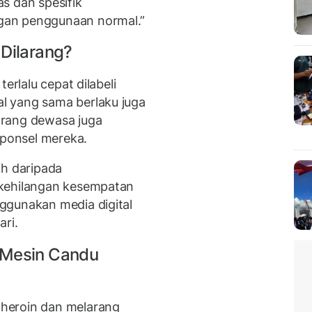
as dan spesifik
gan penggunaan normal.”
 Dilarang?
erlalu cepat dilabeli
l yang sama berlaku juga
orang dewasa juga
ponsel mereka.
ah daripada
 kehilangan kesempatan
ggunakan media digital
ari.
 Mesin Candu
heroin dan melarang