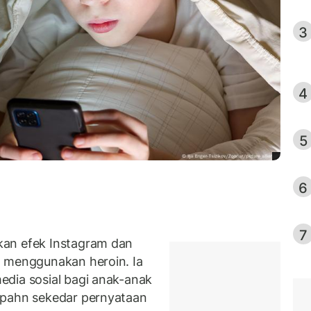
3
4
5
6
7
kan efek Instagram dan
h menggunakan heroin. Ia
dia sosial bagi anak-anak
Spahn sekedar pernyataan