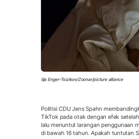
Ilja Enger-Tsizikov/Zoonar/picture alliance
Politisi CDU Jens Spahn membanding
TikTok pada otak dengan efek setela
lalu menuntut larangan penggunaan me
di bawah 16 tahun. Apakah tuntutan 