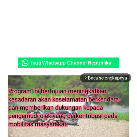
Ikuti Whatsapp Channel Republika
Baca selengkapnya
arrow_forward_ios