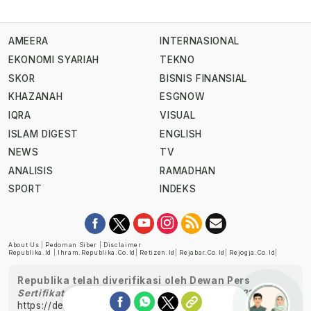
AMEERA
INTERNASIONAL
EKONOMI SYARIAH
TEKNO
SKOR
BISNIS FINANSIAL
KHAZANAH
ESGNOW
IQRA
VISUAL
ISLAM DIGEST
ENGLISH
NEWS
TV
ANALISIS
RAMADHAN
SPORT
INDEKS
About Us
|
Pedoman Siber
|
Disclaimer
Republika.id
|
Ihram.republika.co.id
|
Retizen.id
|
Rejabar.co.id
|
Rejogja.co.id
|
Republika telah diverifikasi oleh Dewan Pers
Sertifikat Nomor 1058/DP-Verifikasi/K/XII/2022
https://dewanpers.or.id/data/perusahaanpers