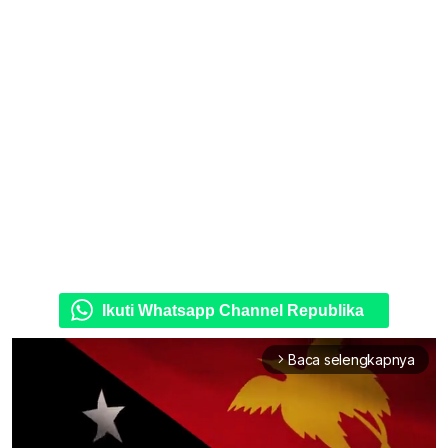
Ikuti Whatsapp Channel Republika
Baca selengkapnya
arrow_forward_ios