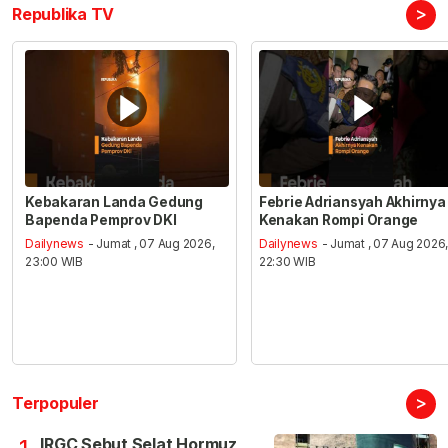
>
Republika TV
Kebakaran Landa Gedung
Febrie Adriansyah Akhirnya
Bapenda Pemprov DKI
Kenakan Rompi Orange
Dailynews
- Jumat , 07 Aug 2026,
Dailynews
- Jumat , 07 Aug 2026
23:00 WIB
22:30 WIB
>
Terpopuler
IRGC Sebut Selat Hormuz
1