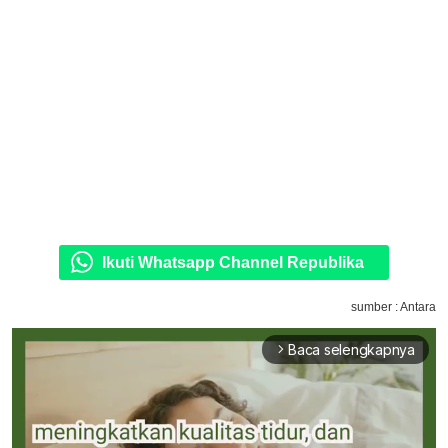
Ikuti Whatsapp Channel Republika
sumber : Antara
Baca selengkapnya
arrow_forward_ios