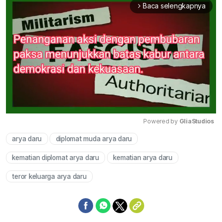
Baca selengkapnya
arrow_forward_ios
Powered by 
GliaStudios
arya daru
diplomat muda arya daru
Mute
kematian diplomat arya daru
kematian arya daru
teror keluarga arya daru