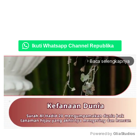
Ikuti Whatsapp Channel Republika
Baca selengkapnya
arrow_forward_ios
Powered by 
GliaStudios