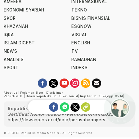
AMEERA
INTERNASIONAL
EKONOMI SYARIAH
TEKNO
SKOR
BISNIS FINANSIAL
KHAZANAH
ESGNOW
IQRA
VISUAL
ISLAM DIGEST
ENGLISH
NEWS
TV
ANALISIS
RAMADHAN
SPORT
INDEKS
About Us
|
Pedoman Siber
|
Disclaimer
Republika.id
|
Ihram.republika.co.id
|
Retizen.id
|
Rejabar.co.id
|
Rejogja.co.id
|
Republika telah diverifikasi oleh Dewan Pers
Sertifikat Nomor 1058/DP-Verifikasi/K/XII/2022
https://dewanpers.or.id/data/perusahaanpers
Ask me!
© 2026 PT Republika Media Mandiri - All Rights Reserved.