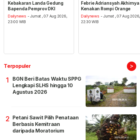
Kebakaran Landa Gedung
Febrie Adriansyah Akhirnya
Bapenda Pemprov DKI
Kenakan Rompi Orange
Dailynews
- Jumat , 07 Aug 2026,
Dailynews
- Jumat , 07 Aug 2026
23:00 WIB
22:30 WIB
>
Terpopuler
BGN Beri Batas Waktu SPPG
1
Lengkapi SLHS hingga 10
Agustus 2026
Petani Sawit Pilih Penataan
2
Berbasis Kemitraan
daripada Moratorium