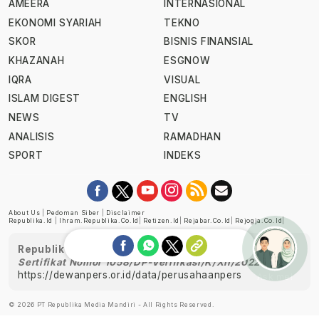
AMEERA
INTERNASIONAL
EKONOMI SYARIAH
TEKNO
SKOR
BISNIS FINANSIAL
KHAZANAH
ESGNOW
IQRA
VISUAL
ISLAM DIGEST
ENGLISH
NEWS
TV
ANALISIS
RAMADHAN
SPORT
INDEKS
About Us
|
Pedoman Siber
|
Disclaimer
Republika.id
|
Ihram.republika.co.id
|
Retizen.id
|
Rejabar.co.id
|
Rejogja.co.id
|
Republika telah diverifikasi oleh Dewan Pers
Sertifikat Nomor 1058/DP-Verifikasi/K/XII/2022
https://dewanpers.or.id/data/perusahaanpers
Ask me!
© 2026 PT Republika Media Mandiri - All Rights Reserved.