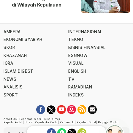
di Wilayah Kepulauan
AMEERA
INTERNASIONAL
EKONOMI SYARIAH
TEKNO
SKOR
BISNIS FINANSIAL
KHAZANAH
ESGNOW
IQRA
VISUAL
ISLAM DIGEST
ENGLISH
NEWS
TV
ANALISIS
RAMADHAN
SPORT
INDEKS
About Us
|
Pedoman Siber
|
Disclaimer
Republika.id
|
Ihram.republika.co.id
|
Retizen.id
|
Rejabar.co.id
|
Rejogja.co.id
|